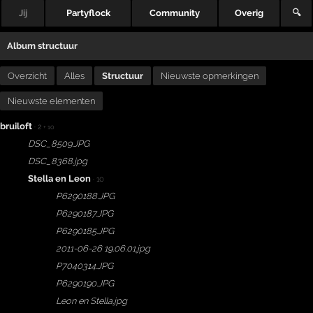
Jij
Partyflock
Community
Overig
🔍
Album structuur
Overzicht
Alles
Structuur
Nieuwste opmerkingen
Nieuwste elementen
bruiloft
· 2
+ 10
DSC_8509.JPG
DSC_8368.jpg
Stella en Leon
· 10
P6290188.JPG
P6290187.JPG
P6290185.JPG
2011-06-26 19.06.01.jpg
P7040314.JPG
P6290190.JPG
Leon en Stella.jpg