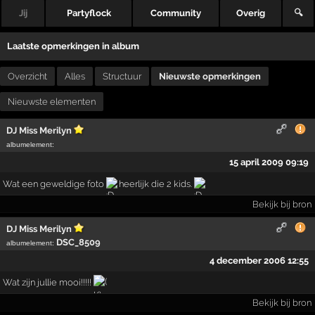
Jij
Partyflock
Community
Overig
🔍
Laatste opmerkingen in album
Overzicht
Alles
Structuur
Nieuwste opmerkingen
Nieuwste elementen
DJ Miss Merilyn
albumelement
:
15 april 2009 09:19
Wat een geweldige foto
heerlijk die 2 kids.
Bekijk bij bron
DJ Miss Merilyn
DSC_8509
albumelement
:
4 december 2006 12:55
Wat zijn jullie mooi!!!!!
Bekijk bij bron