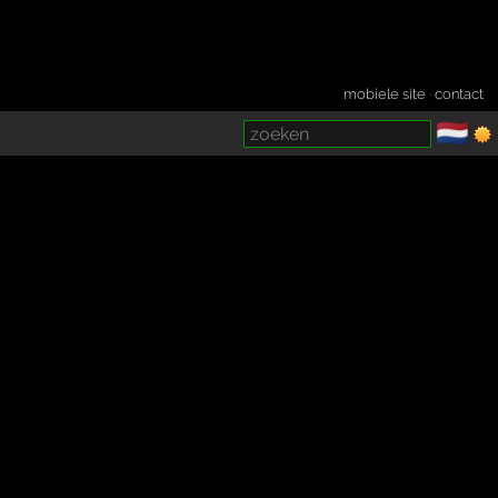
mobiele site
·
contact
🇳🇱
­