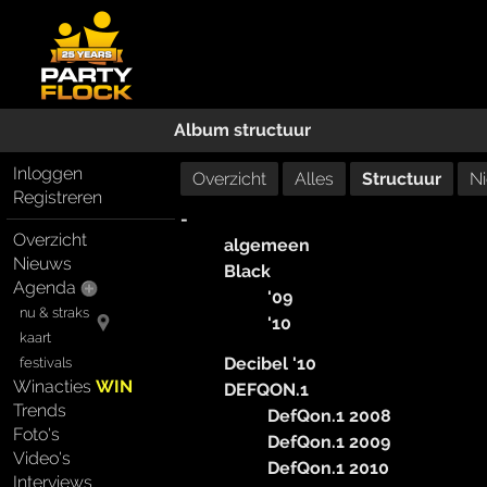
Album structuur
Inloggen
Overzicht
Alles
Structuur
N
Registreren
-
Overzicht
algemeen
Nieuws
Black
Agenda
'09
nu & straks
'10
kaart
Decibel '10
festivals
Winacties
WIN
DEFQON.1
Trends
DefQon.1 2008
Foto's
DefQon.1 2009
Video's
DefQon.1 2010
Interviews