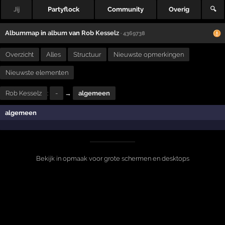
Jij
Partyflock
Community
Overig
🔍
Albummap
in
album
van
Rob Kesselz
· 4369738
Overzicht
Alles
Structuur
Nieuwste opmerkingen
Nieuwste elementen
Rob Kesselz
:
-
→
algemeen
algemeen
Bekijk in opmaak voor grote schermen en desktops