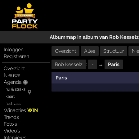
Albummap
in
album
van
Rob Kesselz
Inloggen
Overzicht
Alles
Structuur
Ni
Registreren
Rob Kesselz
:
-
→
París
Overzicht
Nieuws
París
Agenda
nu & straks
kaart
festivals
Winacties
WIN
Trends
Foto's
Video's
Interviews