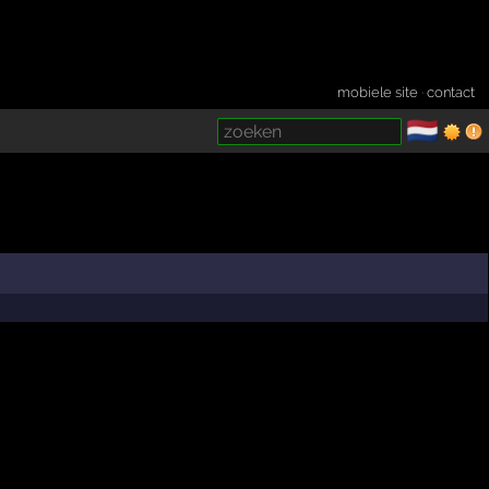
mobiele site
·
contact
🇳🇱
­