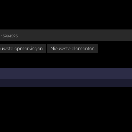
· 5294505
euwste opmerkingen
Nieuwste elementen