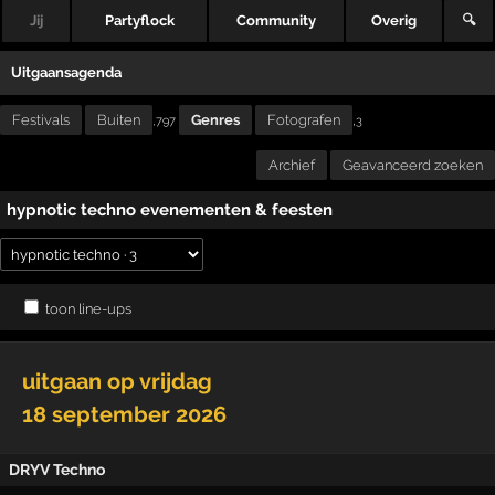
Jij
Partyflock
Community
Overig
🔍
Uitgaansagenda
Festivals
Buiten
Genres
Fotografen
,
,797
3
Archief
Geavanceerd zoeken
hypnotic techno evenementen & feesten
toon line-ups
uitgaan op
vrijdag
18 september 2026
DRYV Techno