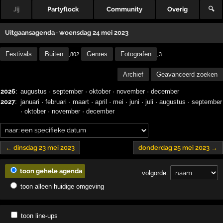
Jij
Partyflock
Community
Overig
🔍
Uitgaansagenda · woensdag 24 mei 2023
Festivals
Buiten
Genres
Fotografen
,
,802
3
Archief
Geavanceerd zoeken
2026
:
augustus
·
september
·
oktober
·
november
·
december
2027
:
januari
·
februari
·
maart
·
april
·
mei
·
juni
·
juli
·
augustus
·
september
·
oktober
·
november
·
december
← dinsdag 23 mei 2023
donderdag 25 mei 2023 →
toon gehele agenda
volgorde:
toon alleen huidige omgeving
toon line-ups