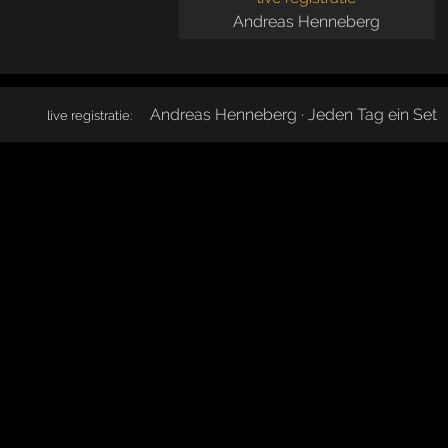
Andreas Henneberg
Andreas Henneberg · Jeden Tag ein Set
live registratie: