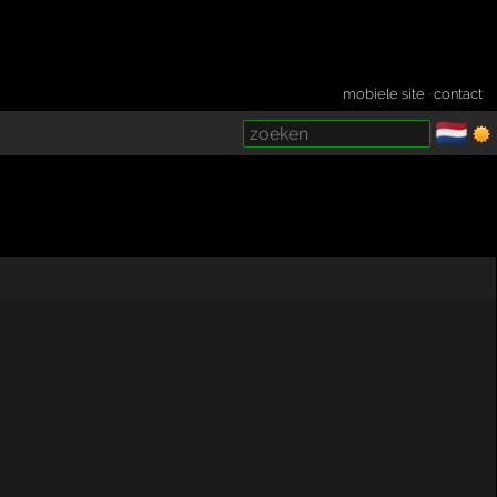
mobiele site
·
contact
🇳🇱
­