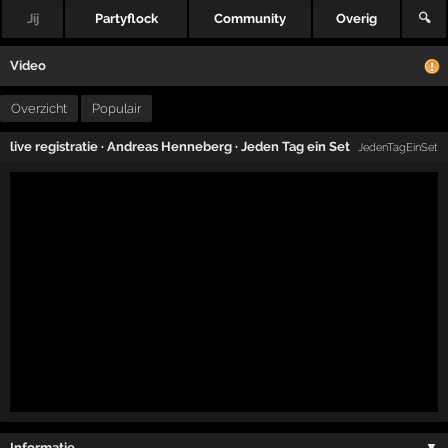
Jij
Partyflock
Community
Overig
🔍
Video
Overzicht
Populair
live registratie
·
Andreas Henneberg
·
Jeden Tag ein Set
JedenTagEinSet
Informatie …
▼