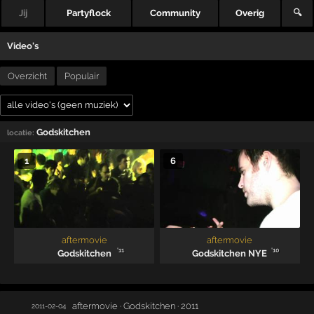
Jij
Partyflock
Community
Overig
🔍
Video's
Overzicht
Populair
Godskitchen
locatie:
1
6
aftermovie
aftermovie
'11
'10
Godskitchen
Godskitchen NYE
aftermovie · Godskitchen · 2011
2011-02-04