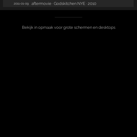
aftermovie · Godskitchen NYE · 2010
2011-01-09
Bekijk in opmaak voor grote schermen en desktops