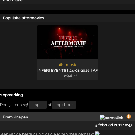
Populaire aftermovies
aftermovie
INFERI EVENTS | 24-01-2026 | AFTERMOVIE
'26
Inferi
1 opmerking
Deel je mening!
Log in
of
registreer
Bram Knapen
5 februari 2011 10:47
een van de beste club gigs die ik heb mee gemaakt