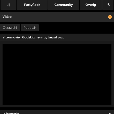
Jij
Partyflock
Community
Overig
🔍
Video
Overzicht
Populair
aftermovie
·
Godskitchen
·
29 januari 2011
Informatie …
▼