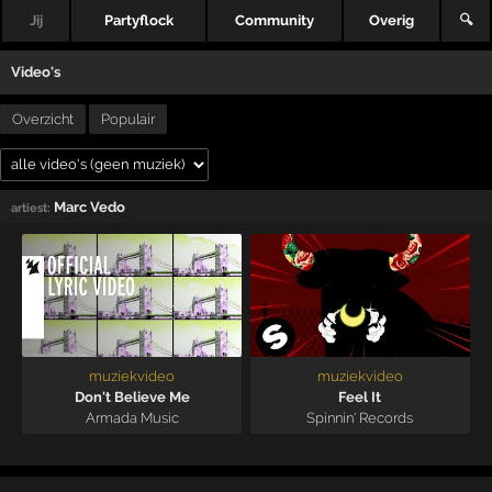
Jij
Partyflock
Community
Overig
🔍
Video's
Overzicht
Populair
Marc Vedo
artiest:
muziekvideo
muziekvideo
Don't Believe Me
Feel It
Armada Music
Spinnin' Records