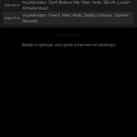
muziekvideo · Don't Believe Me · Marc Vedo, SELVA, Luisah ·
2021-05-27
Armada Music
muziekvideo · Feel It · Marc Vedo, Daddy's Groove · Spinnin'
2019-07-21
Records
Bekijk in opmaak voor grote schermen en desktops