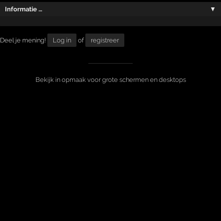
Informatie …
▼
Deel je mening!
Log in
of
registreer
Bekijk in opmaak voor grote schermen en desktops