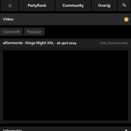
Jij
Partyflock
Community
Overig
🔍
Video
Overzicht
Populair
aftermovie
·
Kings Night XXL
·
26 april 2024
Only Dance Events
Informatie …
▼