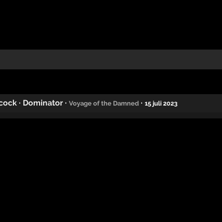
acock
·
Dominator
·
·
Voyage of the Damned
15 juli 2023