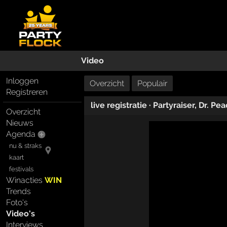
Video
Inloggen
Overzicht
Populair
Registreren
live registratie
·
Partyraiser
,
Dr. Pe
Overzicht
Nieuws
Agenda
nu & straks
kaart
festivals
Winacties
WIN
Trends
Foto's
Video's
Interviews