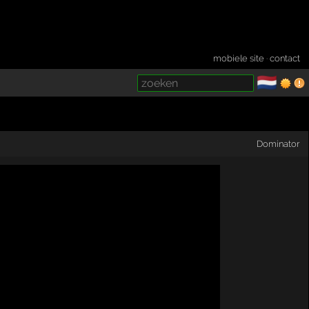
mobiele site
·
contact
🇳🇱
­
Dominator