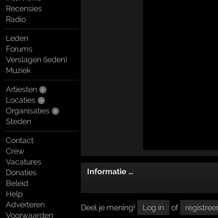
Recensies
Radio
Leden
Forums
Verslagen (leden)
Muziek
Artiesten
Locaties
Organisaties
Steden
Contact
Crew
Vacatures
Informatie …
Donaties
Beleid
Help
Adverteren
Deel je mening!
Log in
of
registree
Voorwaarden