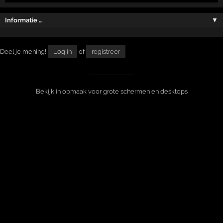
Informatie …
▼
Deel je mening!
Log in
of
registreer
Bekijk in opmaak voor grote schermen en desktops