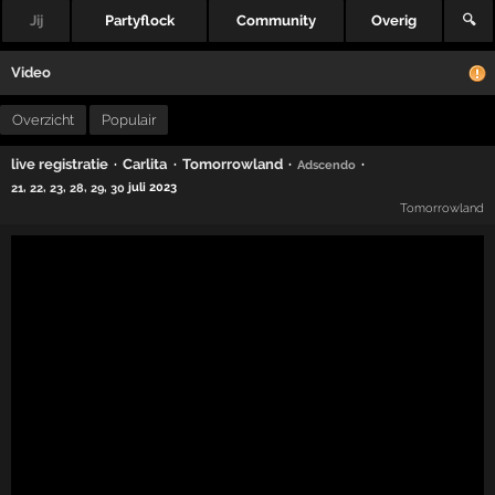
Jij
Partyflock
Community
Overig
🔍
Video
Overzicht
Populair
·
·
·
·
live registratie
Carlita
Tomorrowland
Adscendo
,
,
,
,
,
juli 2023
21
22
23
28
29
30
Tomorrowland