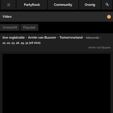
Jij
Partyflock
Community
Overig
🔍
Video
Overzicht
Populair
·
·
·
·
live registratie
Armin van Buuren
Tomorrowland
Adscendo
,
,
,
,
,
juli 2023
21
22
23
28
29
30
Armin van Buuren