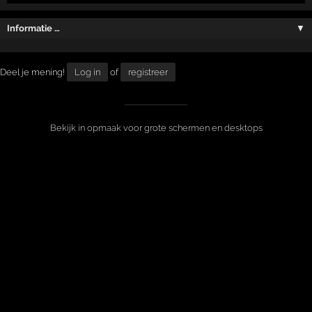
Informatie …
▼
Deel je mening!
Log in
of
registreer
Bekijk in opmaak voor grote schermen en desktops