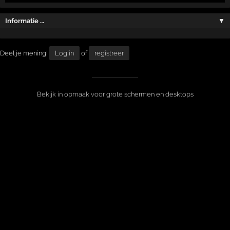
Informatie …
▼
Deel je mening!
Log in
of
registreer
Bekijk in opmaak voor grote schermen en desktops