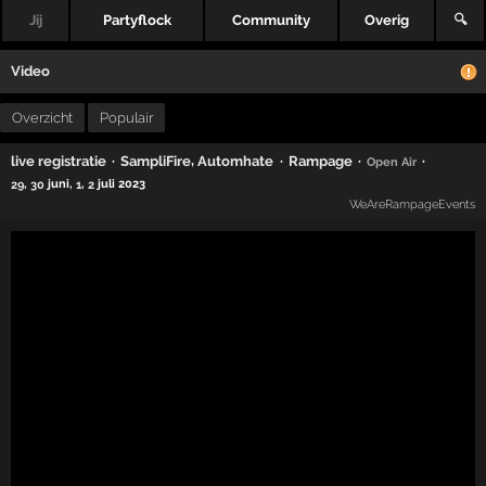
Jij
Partyflock
Community
Overig
🔍
Video
Overzicht
Populair
,
·
·
·
·
live registratie
SampliFire
Automhate
Rampage
Open Air
,
juni,
,
juli 2023
29
30
1
2
WeAreRampageEvents