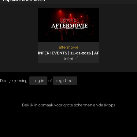
aftermovie
INFERI EVENTS | 24-01-2026 | AFTERMOVIE
'26
Inferi
Deel je mening!
Log in
of
registreer
Bekijk in opmaak voor grote schermen en desktops