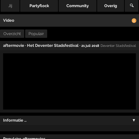
Jij
Partyflock
Community
Overig
🔍
Video
Overzicht
Populair
aftermovie
·
Het Deventer Stadsfestival
·
21 juli 2018
Deventer Stadsfestival
Informatie …
▼
Populaire aftermovies