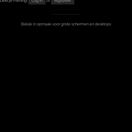
Deel je mening!
Log in
of
registreer
Bekijk in opmaak voor grote schermen en desktops