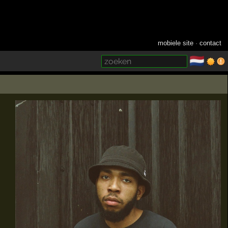
mobiele site
·
contact
🇳🇱
­