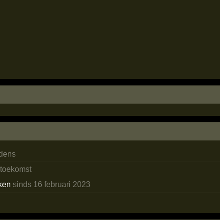
edens
 toekomst
ken
sinds 16 februari 2023
o