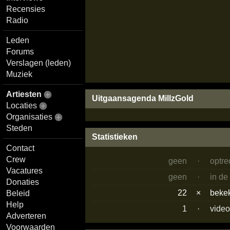
Recensies
Radio
Leden
Forums
Verslagen (leden)
Muziek
Artiesten
Uitgaansagenda MillzGold
Locaties
Organisaties
Steden
Statistieken
Contact
Crew
geen
·
optr
Vacatures
geen
·
in de
Donaties
22
×
beke
Beleid
Help
1
·
vide
Adverteren
Voorwaarden