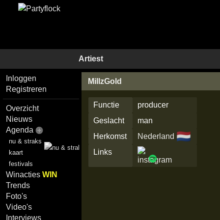
Artiest
Inloggen
MillzGold
Registreren
Functie
producer
Overzicht
Nieuws
Geslacht
man
Agenda
🇳🇱
Herkomst
Nederland
nu & straks
Links
kaart
festivals
Winacties
WIN
Trends
Foto's
Video's
Interviews