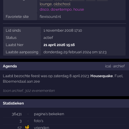
lounge
,
oldschool
disco, downtempo, house
Favoriete site
flexisound.nl
Lid sinds
1 november 2008 17:10
Status
actief
Laatst hier
21 april 2026 15:16
Laatste aanpassing
donderdag 29 februari 2024 om 12:23
Agenda
ical
·
archief
Laatst bezochte feest was op zaterdag 8 april 2023:
Housequake
,
Fuel
,
Bloemendaal aan zee
toon archief, 302 evenementen
Statistieken
36431
·
pagina's bekeken
3
·
foto's
57
vrienden