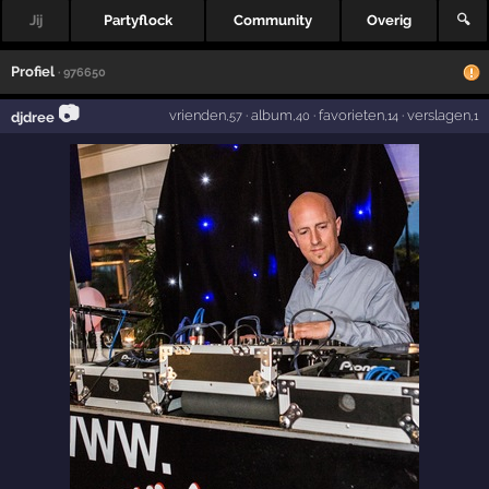
Jij
Partyflock
Community
Overig
🔍
Profiel
· 976650
📷
vrienden
·
album
·
favorieten
·
verslagen
djdree
,57
,40
,14
,1