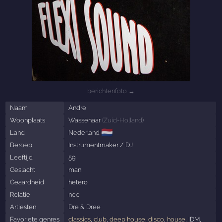
berichtenfoto →
Naam
Andre
Woonplaats
Wassenaar
(
Zuid-Holland
)
🇳🇱
Land
Nederland
Beroep
Instrumentmaker / DJ
Leeftijd
59
Geslacht
man
Geaardheid
hetero
Relatie
nee
Artiesten
Dre
&
Dree
Favoriete genres
classics
,
club
,
deep house
,
disco
,
house
, IDM,