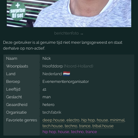
berichtenfoto →
Deze gebruiker is al geruime tijd niet meer langsgeweest en staat
derhalve op non-actief.
Naam
Nick
Woonplaats
Hoofddorp
(
Noord-Holland
)
🇳🇱
Land
Nederland
Beroep
Evenementenorganisator
Leeftijd
41
Geslacht
man
Geaardheid
hetero
Organisatie
tech.fabrik
Favoriete genres
deep house
,
electro
,
hip hop
,
house
,
minimal
,
tech house
,
techno
,
trance
,
tribal house
hip hop, house, techno, trance