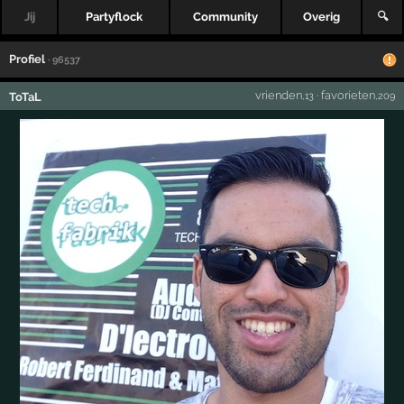
Jij
Partyflock
Community
Overig
🔍
Profiel
· 96537
vrienden
·
favorieten
ToTaL
,13
,209