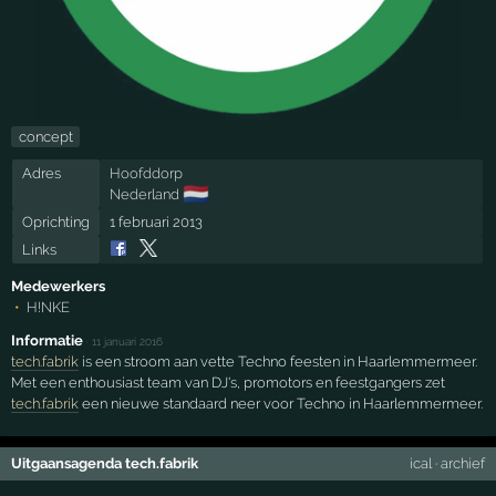
concept
Adres
Hoofddorp
🇳🇱
Nederland
Oprichting
1 februari 2013
Links
Medewerkers
H!NKE
Informatie
·
11 januari 2016
tech.fabrik
is een stroom aan vette Techno feesten in Haarlemmermeer.
Met een enthousiast team van DJ's, promotors en feestgangers zet
tech.fabrik
een nieuwe standaard neer voor Techno in Haarlemmermeer.
Uitgaansagenda tech.fabrik
ical
·
archief