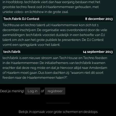
in Hoofddorp. tech.fabrik viert dan haar eenjarig bestaan met het
grootste techno feest ooit in Haarlemmermeer gehouden, met
unieke video- en lichtshow in de grote zaal.
Tech.Fabrik DJ Contest
8 december 2013
Techhouse en techno talent uit Haarlemmermeer kon zich tot 1
december inschrijven. De organisatie was overdonderd door de vele
aanmeldingen. tech.fabrik voorziet duidelijk in een behoefte van DJ
talent om zich aan het grote publiek te presenteren. De DJ Contest
vormt een springplank voor het talent.
tech.fabrik
14 september 2013
tech.fabrik is een nieuwe stroom aan Tech House en Techno feesten
in de Haarlemmermeer. De initiatiefnemers van tech.fabrik kwamen
erachter dat deze nog miste en dat je hiervoor altijd naar Amsterdam
of Haarlem moet gaan. Dus toen dachten zij: "waarom niet dit soort
feesten naar de Haarlemmermeer halen?!".
Deel je mening!
Log in
of
registreer
Bekijk in opmaak voor grote schermen en desktops