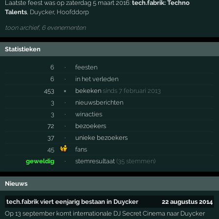
Laatste feest was op zaterdag 5 maart 2016:
tech.fabrik: Techno
Talents
,
Duycker
,
Hoofddorp
toon archief, 6 evenementen
Statistieken
6
·
feesten
6
·
in het verleden
453
×
bekeken
sinds 7 februari 2013
3
·
nieuwsberichten
3
·
winacties
72
·
bezoekers
37
·
unieke bezoekers
45
fans
geweldig
·
stemresultaat
(35 stemmen)
Nieuws
tech.fabrik viert eenjarig bestaan in Duycker
22 augustus 2014
Op 13 september komt internationale DJ Secret Cinema naar Duycker