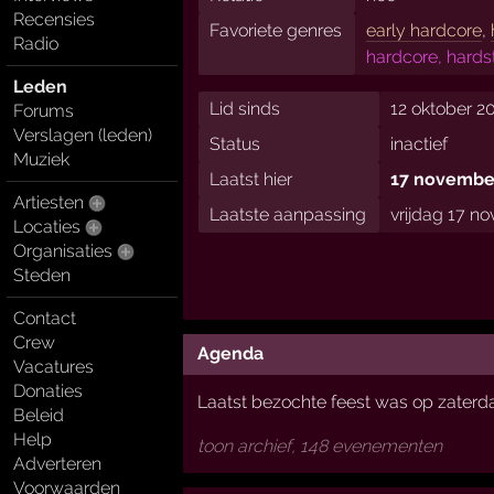
Recensies
Favoriete genres
early hardcore
,
Radio
hardcore, hards
Leden
Lid sinds
12 oktober 2
Forums
Verslagen (leden)
Status
inactief
Muziek
Laatst hier
17 novembe
Artiesten
Laatste aanpassing
vrijdag 17 n
Locaties
Organisaties
Steden
Contact
Crew
Agenda
Vacatures
Donaties
Laatst bezochte feest was op zater
Beleid
Help
toon archief, 148 evenementen
Adverteren
Voorwaarden