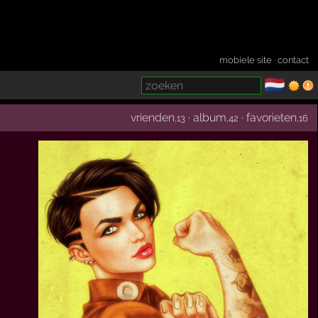
mobiele site
·
contact
🇳🇱
­
vrienden
·
album
·
favorieten
,13
,42
,16