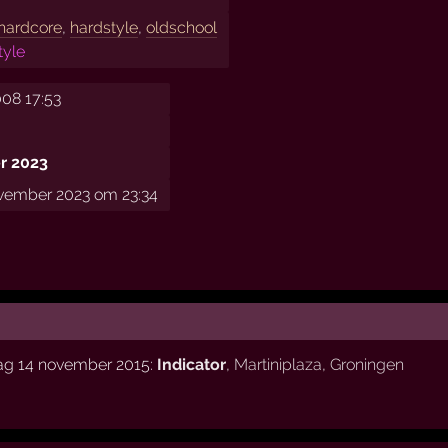
hardcore
,
hardstyle
,
oldschool
tyle
008 17:53
r 2023
ovember 2023 om 23:34
dag 14 november 2015:
Indicator
,
Martiniplaza
,
Groningen