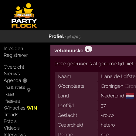
Profiel
· 964705
📷
Inloggen
veldmuuske
Registreren
Deze gebruiker is al geruime tijd nie
Overzicht
Nieuws
Naam
Liana de Loifste
Agenda
Woonplaats
Groningen
(
Gron
nu & straks
🇳🇱
kaart
Land
Nederland
festivals
Leeftijd
37
Winacties
WIN
Trends
Geslacht
vrouw
Foto's
Geaardheid
hetero
Video's
Interviews
Relatie
nee