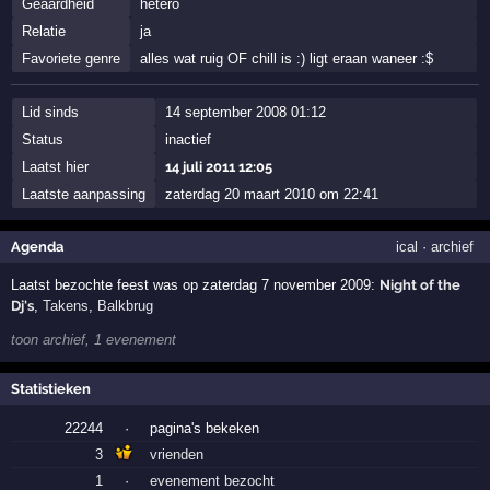
Geaardheid
hetero
Relatie
ja
Favoriete genre
alles wat ruig OF chill is :) ligt eraan waneer :$
Lid sinds
14 september 2008 01:12
Status
inactief
Laatst hier
14 juli 2011 12:05
Laatste aanpassing
zaterdag 20 maart 2010 om 22:41
Agenda
ical
·
archief
Laatst bezochte feest was op zaterdag 7 november 2009:
Night of the
Dj's
,
Takens
,
Balkbrug
toon archief, 1 evenement
Statistieken
22244
·
pagina's bekeken
3
vrienden
1
·
evenement bezocht