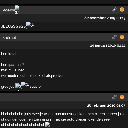
Roelos
8 november 2009 00:13
JEZUSSSSSS
kruimel
20 januari 2010 01:21
hee kerel....
hoe gaat het?
met mij super.
we moeten echt binne kort afspreeken.
groetjes
suuzie
26 februari 2010 01:03
hhahahahaha joris weetje war ik aan moest denken toen bij emile toen jullie
gta gingen doen en toen ging jij met die auto vliegen over de zeee
ahhahahahahaahahahahah