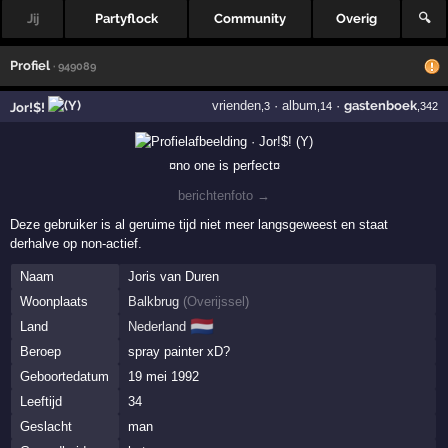
Jij
Partyflock
Community
Overig
🔍
Profiel
· 949089
vrienden
·
album
·
gastenboek
Jor!$!
,3
,14
,342
¤no one is perfect¤
berichtenfoto →
Deze gebruiker is al geruime tijd niet meer langsgeweest en staat
derhalve op non-actief.
Naam
Joris van Duren
Woonplaats
Balkbrug
(
Overijssel
)
🇳🇱
Land
Nederland
Beroep
spray painter xD?
Geboortedatum
19 mei 1992
Leeftijd
34
Geslacht
man