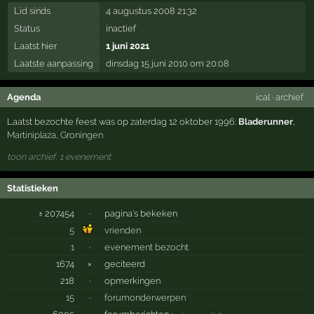
Lid sinds
4 augustus 2008 21:32
Status
inactief
Laatst hier
1 juni 2021
Laatste aanpassing
dinsdag 15 juni 2010 om 20:08
Agenda
ical
·
archief
Laatst bezochte feest was op zaterdag 12 oktober 1996:
Bladerunner
,
Martiniplaza
,
Groningen
toon archief, 1 evenement
Statistieken
± 207454
·
pagina's bekeken
5
vrienden
1
·
evenement bezocht
1674
×
geciteerd
218
·
opmerkingen
15
·
forumonderwerpen