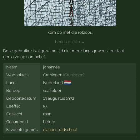
kom op met die rotzooi...
berichtenfoto →
Deze gebruiker is al geruime tijd niet meer langsgeweest en staat
derhalve op non-actief.
Naam
johannes
Woonplaats
Groningen
(
Groningen
)
🇳🇱
Land
Nederland
Beroep
scaffolder
Geboortedatum
13 augustus 1972
Leeftijd
53
Geslacht
man
Geaardheid
hetero
Favoriete genres
classics
,
oldschool