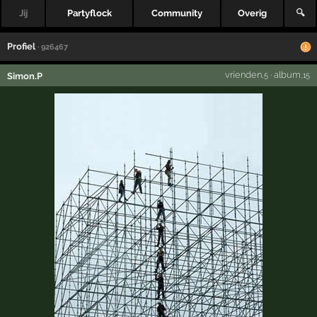
Jij
Partyflock
Community
Overig
🔍
Profiel
· 926467
vrienden
·
album
Simon.P
,5
,15