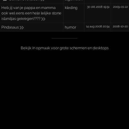
30 okt 2008 19:51
2009-01-22
Heb jij van je pappa en mamma
kleding
ook wel eens een hele lelijke stone
islandjas gekregen????
14 aug 2008 20:54
2008-10-20
Pindasaus
humor
Bekijk in opmaak voor grote schermen en desktops