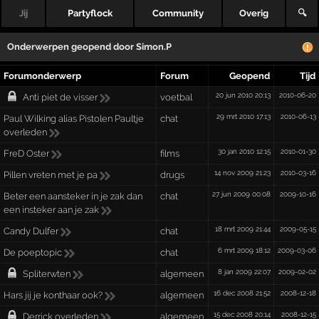
Jij
Partyflock
Community
Overig
🔍
Onderwerpen geopend door
Simon.P
Forumonderwerp
Forum
Geopend
Tijd
20 jun 2010 20:13
2010-06-20
Anti piet de visser
voetbal
29 mrt 2010 17:13
2010-06-13
Paul Wilking alias Pistolen Paultje
chat
overleden
30 jan 2010 12:15
2010-01-30
FreD Oster
films
14 nov 2009 21:23
2010-03-16
Pillen vreten met je pa
drugs
27 jun 2009 00:08
2009-10-16
Beter een aansteker in je zak dan
chat
een insteker aan je zak
18 mrt 2009 21:44
2009-05-15
Candy Dulfer
chat
6 mrt 2009 18:12
2009-03-06
De poeptopic
chat
8 jan 2009 22:07
2009-02-02
Spliterwten
algemeen
16 dec 2008 21:52
2008-12-18
Hars jij je konthaar ook?
algemeen
15 dec 2008 20:14
2008-12-15
Derrick overleden
algemeen