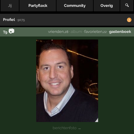
Jij
Partyflock
Community
Overig
🔍
Profiel
· 9075
📷
vrienden
·
album
·
favorieten
·
gastenboek
T9
,28
,22
berichtenfoto →