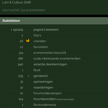
Lijm & Cultuur
,
Delft
toon archief, 314 evenementen
Statistieken
± 152409
·
pagina's bekeken
2
·
foto's
28
vrienden
22
·
favorieten
314
·
evenementen bezocht
186
·
oude interessante evenementen
540
·
winactie deelnemingen
1
·
flock
235
×
geciteerd
31
·
opmerkingen
12
·
waarderingen
10
·
forumonderwerpen
124
·
forumberichten
(
onderwerpenlijst
)
1
·
flockonderwerp