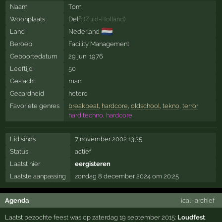
Naam
Tom
Woonplaats
Delft
(
Zuid-Holland
)
🇳🇱
Land
Nederland
Beroep
Facility Management
Geboortedatum
29 juni 1976
Leeftijd
50
Geslacht
man
Geaardheid
hetero
Favoriete genres
breakbeat
,
hardcore
,
oldschool
,
tekno
,
terror
hard techno, hardcore
Lid sinds
7 november 2002 13:35
Status
actief
Laatst hier
eergisteren
Laatste aanpassing
zondag 8 december 2024 om 20:25
Agenda
ical
·
archief
Laatst bezochte feest was op zaterdag 19 september 2015:
Loudfest
,