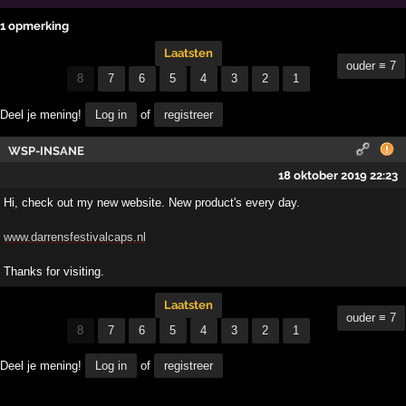
1 opmerking
Laatsten
ouder ≡ 7
8
7
6
5
4
3
2
1
Deel je mening!
Log in
of
registreer
WSP-INSANE
18 oktober 2019 22:23
Hi, check out my new website. New product's every day.
www.darrensfestivalcaps.nl
Thanks for visiting.
Laatsten
ouder ≡ 7
8
7
6
5
4
3
2
1
Deel je mening!
Log in
of
registreer