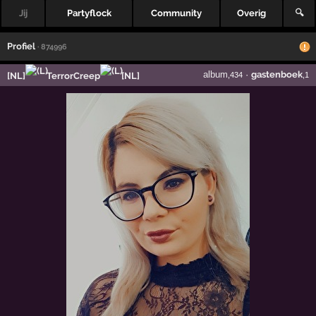
Jij
Partyflock
Community
Overig
🔍
Profiel
· 874996
album
·
gastenboek
[NL]
TerrorCreep
[NL]
,434
,1