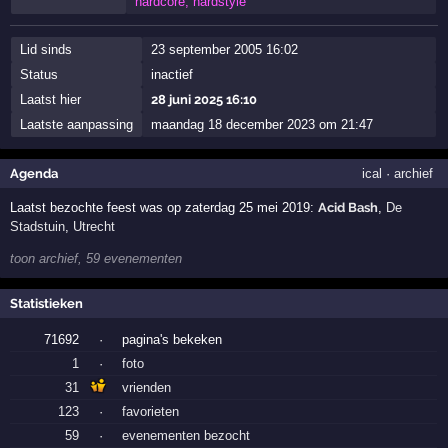
hardcore, hardstyle
Lid sinds
23 september 2005 16:02
Status
inactief
Laatst hier
28 juni 2025 16:10
Laatste aanpassing
maandag 18 december 2023 om 21:47
Agenda
ical
·
archief
Laatst bezochte feest was op zaterdag 25 mei 2019:
Acid Bash
,
De
Stadstuin
,
Utrecht
toon archief, 59 evenementen
Statistieken
71692
·
pagina's bekeken
1
·
foto
31
vrienden
123
·
favorieten
59
·
evenementen bezocht