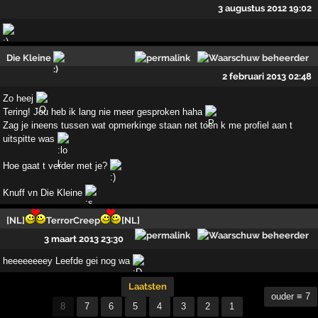
3 augustus 2012 19:02
Die Kleine
2 februari 2013 02:48
Zo heej
Tering! Jou heb ik lang nie meer gesproken haha
Zag je ineens tussen wat opmerkinge staan net toen k me profiel aan t
uitspitte was
Hoe gaat t verder met je?
Knuff vn Die Kleine
[NL]
TerrorCreep
[NL]
3 maart 2013 23:30
heeeeeeeey Leefde gei nog wa
Laatsten
ouder ≡ 7
8
7
6
5
4
3
2
1