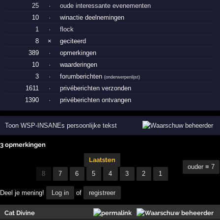
25
·
oude interessante evenementen
10
·
winactie deelnemingen
1
·
flock
8
×
geciteerd
389
·
opmerkingen
10
·
waarderingen
3
·
forumberichten
(
onderwerpenlijst
)
1611
·
privéberichten verzonden
1390
·
privéberichten ontvangen
Toon WSP-INSANEs persoonlijke tekst
3 opmerkingen
Laatsten
ouder ≡ 7
8
7
6
5
4
3
2
1
Deel je mening!
Log in
of
registreer
Cat Divine