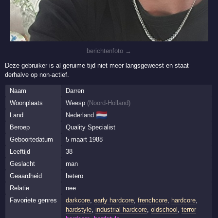
berichtenfoto →
Deze gebruiker is al geruime tijd niet meer langsgeweest en staat
derhalve op non-actief.
Naam
Darren
Woonplaats
Weesp
(
Noord-Holland
)
🇳🇱
Land
Nederland
Beroep
Quality Specialist
Geboortedatum
5 maart 1988
Leeftijd
38
Geslacht
man
Geaardheid
hetero
Relatie
nee
Favoriete genres
darkcore
,
early hardcore
,
frenchcore
,
hardcore
,
hardstyle
,
industrial hardcore
,
oldschool
,
terror