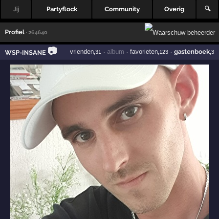
Jij
Partyflock
Community
Overig
🔍
Profiel
· 264640
📷
vrienden
·
album
·
favorieten
·
gastenboek
WSP-INSANE
,31
,123
,3