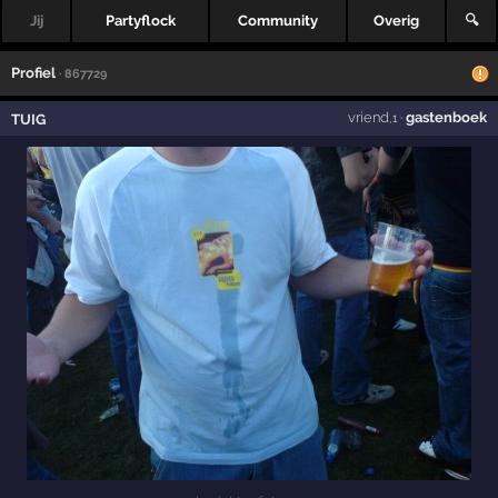
Jij
Partyflock
Community
Overig
🔍
Profiel
· 867729
vriend
·
gastenboek
TUIG
,1