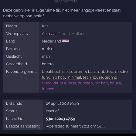
berichtenfoto →
Deze gebruiker is al geruime tijd niet meer langsgeweest en staat
derhalve op non-actief.
Naam
Kris
Woonplaats
Alkmaar
(
Noord-Holland
)
🇳🇱
Land
Nederland
Beroep
metsel
Geslacht
man
Geaardheid
hetero
Favoriete genres
breakbeat
,
disco
,
drum & bass
,
dubstep
,
electro
,
funk
,
hip hop
,
minimal
,
tech house
,
techno
disco, drum & bass, dubstep, hip hop, house,
techno
Lid sinds
25 april 2008 19:49
Status
inactief
Laatst hier
5 juni 2013 17:59
Laatste aanpassing
woensdag 16 maart 2011 om 14:44