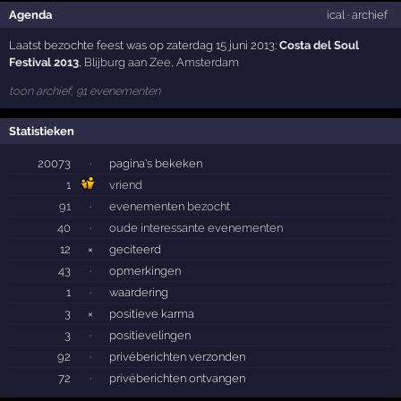
Agenda
ical
·
archief
Laatst bezochte feest was op zaterdag 15 juni 2013:
Costa del Soul
Festival 2013
,
Blijburg aan Zee
,
Amsterdam
toon archief, 91 evenementen
Statistieken
20073
·
pagina's bekeken
1
vriend
91
·
evenementen bezocht
40
·
oude interessante evenementen
12
×
geciteerd
43
·
opmerkingen
1
·
waardering
3
×
positieve karma
3
·
positievelingen
92
·
privéberichten verzonden
72
·
privéberichten ontvangen