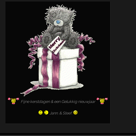
Fijne kerstdagen & een Gelukkig nieuwjaar
Jann. & Steef.