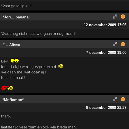
Waar gezellig kul!!
*Jorr...:banana:
12 november 2009 13:06
Weet nog niet maat, wie gaan er nog meer?
# -- Alissa
7 december 2009 19:00
Levi
leuk datk je weer gesrpoken heb !
we gaan snel wat doen ej !
tot snel maat !
*Mr.Ramon*
8 december 2009 23:37
thanx..
laatste tijd veel rdam en ook wle breda man..