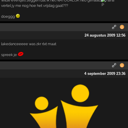
wilde eventjes zeggen dat ik het NATUURLIJK heb gehaald
haha
vertel jy me nog hoe het vrijdag gaat???
doeggg
24 augustus 2009 12:56
lakedanceeeee was zkr rlxt maat
spreek je
4 september 2009 23:36