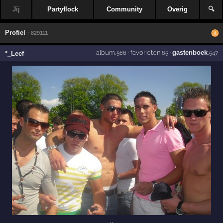
Jij
Partyflock
Community
Overig
🔍
Profiel
· 829111
album
·
favorieten
·
gastenboek
*_Leef
,566
,65
,547