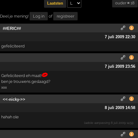
ouder ≡ 18
Laatsten
Deel je mening!
Log in
of
registreer
##ERIC##
7 juli 2009 22:30
gefeliciteerd
7 juli 2009 23:56
Gefeliciteerd eh maat!
ben je trouwens geslaagd?
xxx
<<-nicky->>
8 juli 2009 14:58
hahah ole
laatste aanpassing
8 juli 2009 14:59