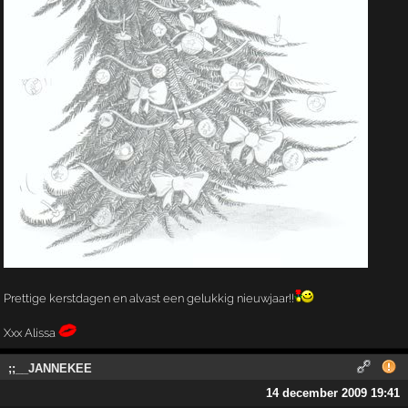
Prettige kerstdagen en alvast een gelukkig nieuwjaar!!
Xxx Alissa
;;__JANNEKEE
14 december 2009 19:41