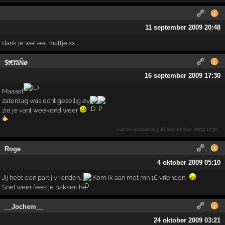
11 september 2009 20:48
dank je wel eej mattje xx
$t€fãÑø
16 september 2009 17:30
Maaaat
zaterdag was echt gezellig ey
zie je vant weekend weer
laatste aanpassing
16 september 2009 17:30
Roge
4 oktober 2009 05:10
Jij hebt een partij vrienden..
Kom ik aan met mn 16 vrienden..
Snel weer feestje pakken he..
__Jochem__
24 oktober 2009 03:21