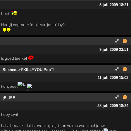
8 juli 2009 18:21
Leef!
Had jij nogmeer foto's van jou b'day?
9 juli 2009 23:51
Is goed leefke!
Silence-->I*KILL^YOU-PooT!
11 juli 2009 15:03
kontjeee(
;ELISE
28 juli 2009 18:24
heey levi!
haha bedankt dat ik even mijn tijd kon volmauwen met jouw!