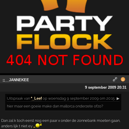
;;__JANNEKEE
9 september 2009 20:31
Uitspraak
van
*_Leef
op woensdag 9 september 2009 om 20:15:
▶
hier maar een goeie make dan mallorca onderzete ofzo?
Dan zal k toch eerst nog een paar x onder de zonnebank moeten gaan,
anders lijk t niet ey