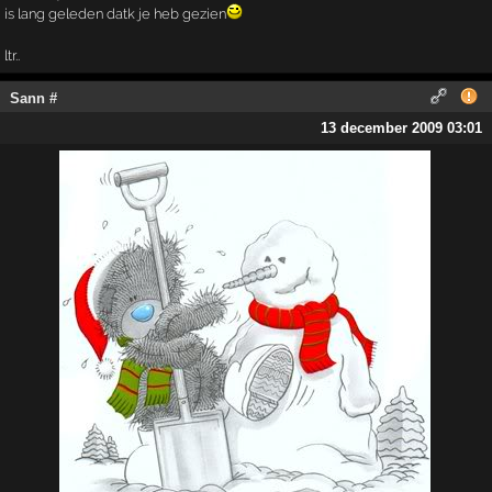
is lang geleden datk je heb gezien
ltr..
Sann #
13 december 2009 03:01