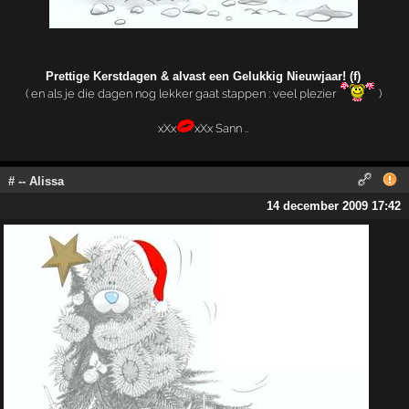
Prettige Kerstdagen & alvast een Gelukkig Nieuwjaar! (f)
( en als je die dagen nog lekker gaat stappen : veel plezier
)
xXx
xXx Sann ..
# -- Alissa
14 december 2009 17:42