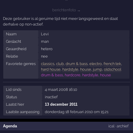
**
berichtenfoto →
Deze gebruiker is al geruime tijd niet meer langsgeweest en staat
derhalve op non-actief.
Naam
Levi
Geslacht
man
Geaardheid
hetero
Relatie
nee
Favoriete genres
classics
,
club
,
drum & bass
,
electro
,
french tek
,
hard house
,
hardstyle
,
house
,
jump
,
oldschool
drum & bass, hardcore, hardstyle, house
Lid sinds
4 maart 2008 16:10
Status
inactief
Laatst hier
13 december 2011
Laatste aanpassing
donderdag 18 februari 2010 om 15:21
Agenda
ical
·
archief