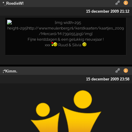
*_RoedieW!
15 december 2009 21:12
Fijne kerstdagen & een gelukkig nieuwjaar !
xxx
Ruud & Silvia
;*Kimm.
15 december 2009 23:58