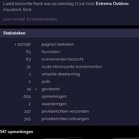
Laatst bezochte feest was op zaterdag 17 juli 2010:
Extrema Outdoor
,
Aquabest
,
Best
toon archief, 83 evenementen
Statistieken
± 120796
·
pagina's bekeken
65
·
favorieten
83
·
evenementen bezocht
32
·
oude interessante evenementen
1
·
winactie deelneming
2
·
polls
14
×
geciteerd
629
·
opmerkingen
2
·
waarderingen
247
·
privéberichten verzonden
305
·
privéberichten ontvangen
547 opmerkingen