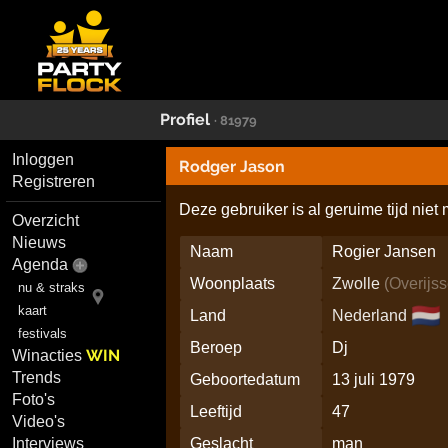
Profiel
· 81979
Inloggen
Rodger Jason
Registreren
Deze gebruiker is al geruime tijd niet
Overzicht
Nieuws
Naam
Rogier Jansen
Agenda
Woonplaats
Zwolle
(
Overijss
nu & straks
🇳🇱
kaart
Land
Nederland
festivals
Beroep
Dj
WIN
Winacties
Trends
Geboortedatum
13 juli 1979
Foto's
Leeftijd
47
Video's
Interviews
Geslacht
man