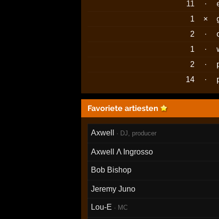
11
·
1
×
2
·
1
·
2
·
14
·
Favoriete artiesten
Axwell
· DJ, producer
Axwell Λ Ingrosso
Bob Bishop
Jeremy Juno
Lou-E
· MC