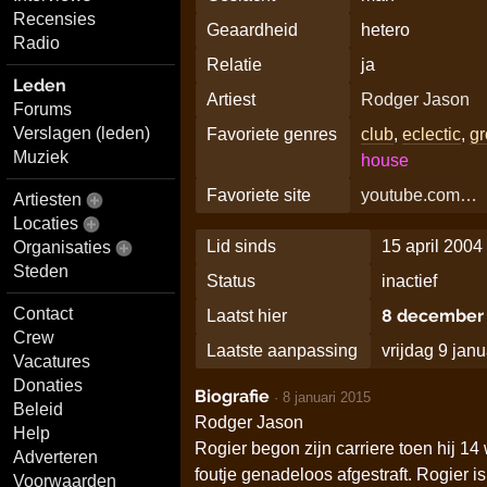
Recensies
Geaardheid
hetero
Radio
Relatie
ja
Leden
Artiest
Rodger Jason
Forums
Verslagen (leden)
Favoriete genres
club
,
eclectic
,
g
Muziek
house
Favoriete site
youtube.com…
Artiesten
Locaties
Lid sinds
15 april 2004
Organisaties
Steden
Status
inactief
Contact
8 december 
Laatst hier
Crew
Laatste aanpassing
vrijdag 9 jan
Vacatures
Donaties
Biografie
·
8 januari 2015
Beleid
Rodger Jason
Help
Rogier begon zijn carriere toen hij 14
Adverteren
foutje genadeloos afgestraft. Rogier
Voorwaarden