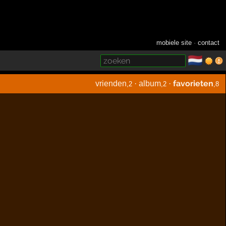
mobiele site
·
contact
🇳🇱
­
favorieten
vrienden
·
album
·
,2
,2
,8