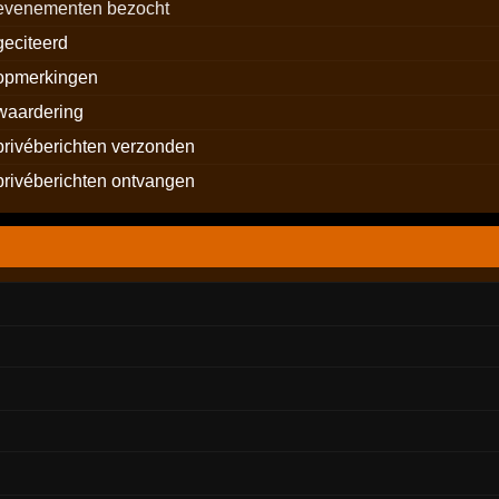
evenementen bezocht
geciteerd
opmerkingen
waardering
privéberichten verzonden
privéberichten ontvangen