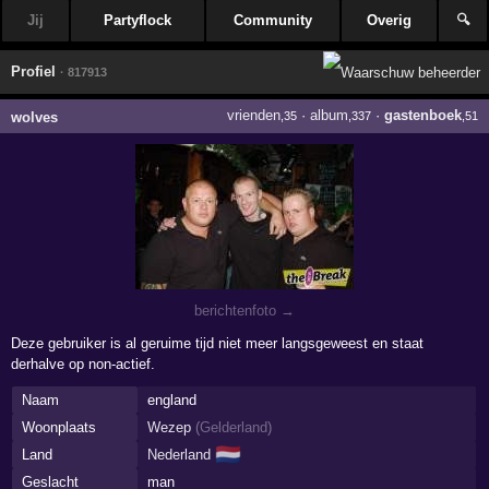
Jij
Partyflock
Community
Overig
🔍
Profiel
· 817913
vrienden
·
album
·
gastenboek
wolves
,35
,337
,51
berichtenfoto →
Deze gebruiker is al geruime tijd niet meer langsgeweest en staat
derhalve op non-actief.
Naam
england
Woonplaats
Wezep
(
Gelderland
)
🇳🇱
Land
Nederland
Geslacht
man