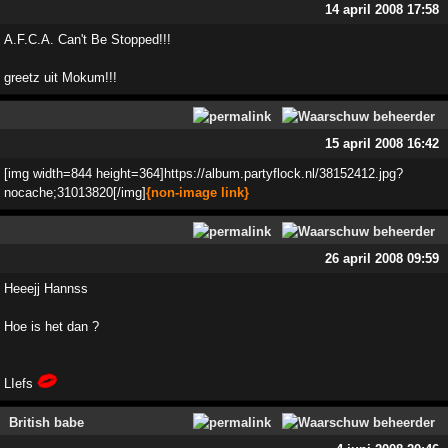
14 april 2008 17:58
A.F.C.A. Can't Be Stopped!!!
greetz uit Mokum!!!
15 april 2008 16:42
[img width=844 height=364]https://album.partyflock.nl/38152412.jpg?
nocache;31013820[/img]
{non-image link}
26 april 2008 09:59
Heeejj Hannss
Hoe is het dan ?
LIefs
British babe