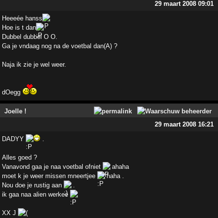
29 maart 2008 09:01
Heeeée hanss
Hoe is t dan
Dubbel dubbel O O.
Ga je vndaag nog na de voetbal dan(A) ?
Naja ik zie je wel weer.
dOegg
Joelle !
29 maart 2008 16:21
DADYY
.
Alles goed ?
Vanavond gaa je naa voetbal ofniet
ahaha
moet k je weer missen mneertjee
haha .
Nou doe je rustig aan
.
ik gaa naa alien werkee
XX J