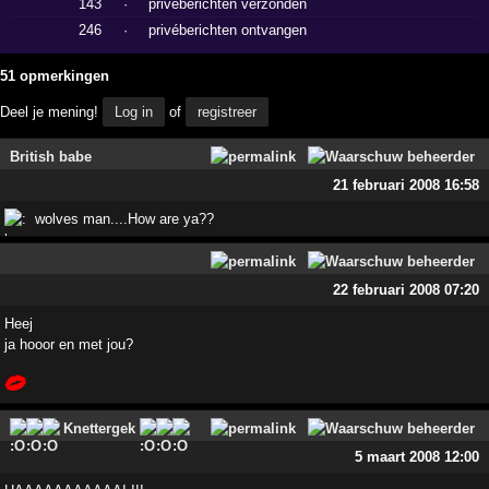
143
·
privéberichten verzonden
246
·
privéberichten ontvangen
51 opmerkingen
Deel je mening!
Log in
of
registreer
British babe
21 februari 2008 16:58
wolves man....How are ya??
22 februari 2008 07:20
Heej
ja hooor en met jou?
Knettergek
5 maart 2008 12:00