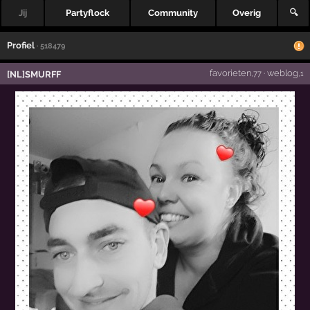
Jij
Partyflock
Community
Overig
🔍
Profiel
· 518479
favorieten
·
weblog
[NL]SMURFF
,77
,1