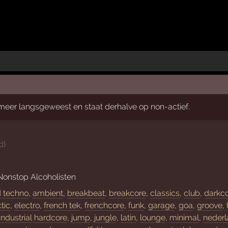
t meer langsgeweest en staat derhalve op non-actief.
nd
)
Nonstop Alcoholisten
d techno
,
ambient
,
breakbeat
,
breakcore
,
classics
,
club
,
darkc
tic
,
electro
,
french tek
,
frenchcore
,
funk
,
garage
,
goa
,
groove
,
industrial hardcore
,
jump
,
jungle
,
latin
,
lounge
,
minimal
,
nederl