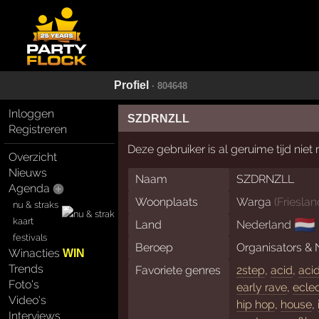
Profiel
· 804648
Inloggen
SZDRNZLL
Registreren
Deze gebruiker is al geruime tijd nie
Overzicht
Nieuws
Naam
SZDRNZLL
Agenda
Woonplaats
Warga
(
Friesla
nu & straks
🇳🇱
kaart
Land
Nederland
festivals
Beroep
Organisators & 
Winacties
WIN
Trends
Favoriete genres
2step
,
acid
,
aci
Foto's
early rave
,
eclec
Video's
hip hop
,
house
,
Interviews