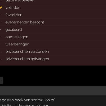
·
pagina's bekeken
vrienden
·
favorieten
·
evenementen bezocht
×
geciteerd
·
opmerkingen
·
waarderingen
·
privéberichten verzonden
·
privéberichten ontvangen
r
t gasten boek ven szdrnzll op pf
le feestjes in de soos mooi man