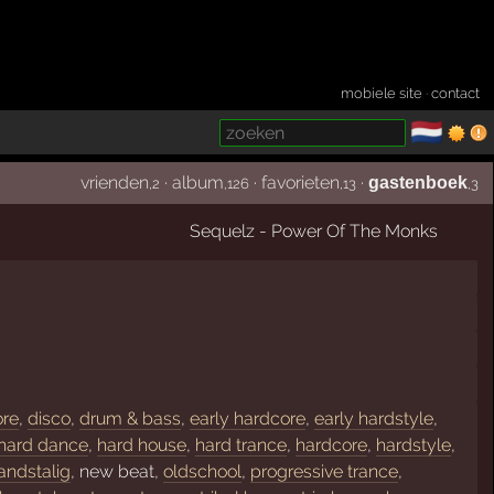
mobiele site
·
contact
🇳🇱
­
vrienden
·
album
·
favorieten
·
gastenboek
,2
,126
,13
,3
Sequelz - Power Of The Monks
ore
,
disco
,
drum & bass
,
early hardcore
,
early hardstyle
,
hard dance
,
hard house
,
hard trance
,
hardcore
,
hardstyle
,
andstalig
, new beat,
oldschool
,
progressive trance
,