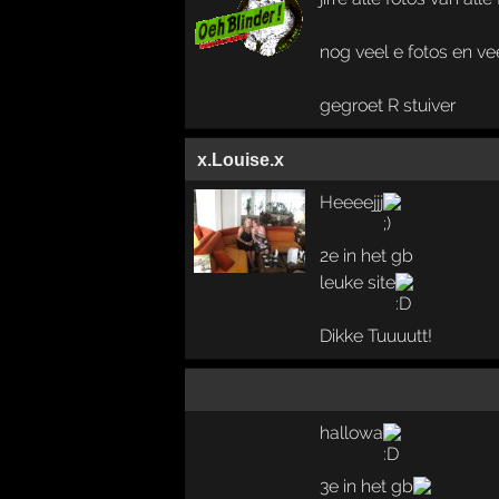
nog veel e fotos en vee
gegroet R stuiver
x.Louise.x
Heeeejjj
2e in het gb
leuke site
Dikke Tuuuutt!
hallowa
3e in het gb