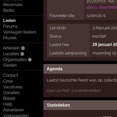
psytrance
,
r&b
,
Recensies
disco, downtempo
Radio
Favoriete site
szdrnzll.nl
Leden
Forums
Lid sinds
3 februari 20
Verslagen (leden)
Status
inactief
Muziek
Laatst hier
29 januari 2
Artiesten
Laatste aanpassing
maandag 15 
Locaties
Organisaties
Steden
Agenda
Contact
Laatst bezochte feest was op zaterd
Crew
Vacatures
toon archief, 9 evenementen
Donaties
Beleid
Help
Statistieken
Adverteren
Voorwaarden