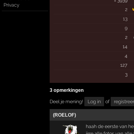
± 3939
Privacy
2
13
9
2
14
4
127
3
3 opmerkingen
Deel je mening!
Log in
of
registree
(ROELOF)
haah de eerste van he
jirre alle fotos van al