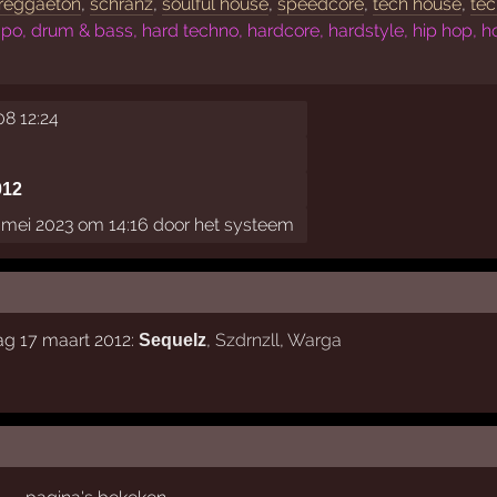
reggaeton
,
schranz
,
soulful house
,
speedcore
,
tech house
,
te
, drum & bass, hard techno, hardcore, hardstyle, hip hop, hous
08 12:24
012
mei 2023 om 14:16 door het systeem
ag 17 maart 2012:
,
Szdrnzll
,
Warga
Sequelz