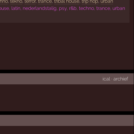
chno
,
tekno
,
terror
,
trance
,
tribal house
,
trip hop
,
urban
e, latin, nederlandstalig, psy, r&b, techno, trance, urban
ical
·
archief