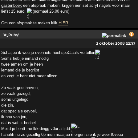
gastenboek
een afspraak maken, krijgen een set acryl nagels voor maar
liefst 15 euro!
(normaal 25,00 euro)
Om een afspraak te maken klik
HIER
'#_Ruby!
2 oktober 2008 22:33
Schatjee ik wou je even iets heel speCiaals vertellen
Soms heb je iemand nodig
twee armen om je heen
iemand die je begrijpt
en zegt je bent niet meer alleen
Zo vaak geschreven,
zo vaak gezegd,
soms uitgelegd,
die zin,
dat speciale gevoel,
ik hou van jou,
dat is wat ik bedoel.
Meiid je bentt me lkkrdingg v0or altijdd
hahahh nu zo gezellig 0p msn maarjaa morgen ziie ik je weer l0veuu