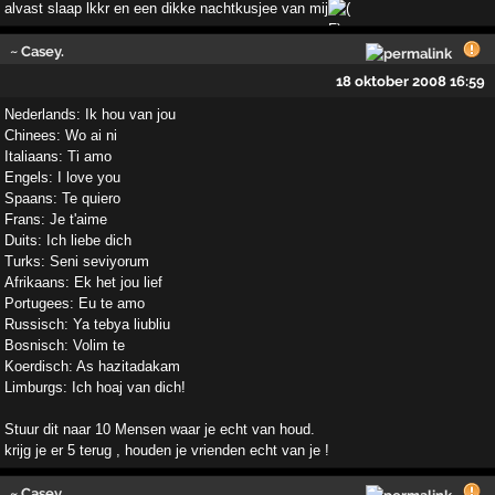
alvast slaap lkkr en een dikke nachtkusjee van mij
~ Casey.
18 oktober 2008 16:59
Nederlands: Ik hou van jou
Chinees: Wo ai ni
Italiaans: Ti amo
Engels: I love you
Spaans: Te quiero
Frans: Je t'aime
Duits: Ich liebe dich
Turks: Seni seviyorum
Afrikaans: Ek het jou lief
Portugees: Eu te amo
Russisch: Ya tebya liubliu
Bosnisch: Volim te
Koerdisch: As hazitadakam
Limburgs: Ich hoaj van dich!
Stuur dit naar 10 Mensen waar je echt van houd.
krijg je er 5 terug , houden je vrienden echt van je !
~ Casey.