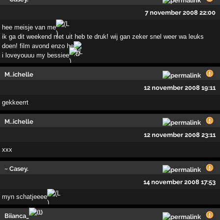
7 november 2008 22:00
hee meisje van me
ik ga dit weekend niet uit heb te druk! wij gan zeker snel weer wa leuks
doen! film avond enzo he
i loveyouuu my bessiee
M..ichelle
12 november 2008 19:11
gekkeerrt
M..ichelle
12 november 2008 23:11
xxx
~ Casey.
14 november 2008 17:53
myn schatjeeee
Biianca_