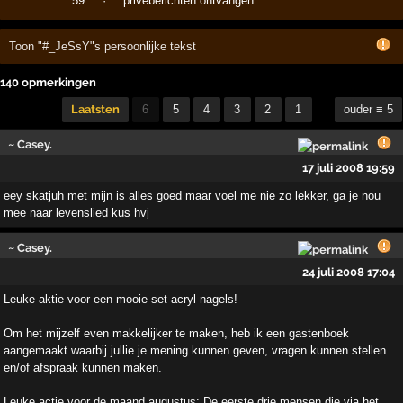
59
·
privéberichten ontvangen
Toon "#_JeSsY"s persoonlijke tekst
140 opmerkingen
Laatsten
6
5
4
3
2
1
ouder ≡ 5
~ Casey.
17 juli 2008 19:59
eey skatjuh met mijn is alles goed maar voel me nie zo lekker, ga je nou
mee naar levenslied kus hvj
~ Casey.
24 juli 2008 17:04
Leuke aktie voor een mooie set acryl nagels!
Om het mijzelf even makkelijker te maken, heb ik een gastenboek
aangemaakt waarbij jullie je mening kunnen geven, vragen kunnen stellen
en/of afspraak kunnen maken.
Leuke actie voor de maand augustus: De eerste drie mensen die via het