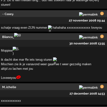
PS. Dit is een meiden ding... dus niet stiekem naar je watterige ex(-en)
sturen!
~ Casey.
27 november 2008 09:44
schatje vraag even ZIJN nummer
hahahaha xxxxxxxxxxxxxx loveyou
Biianca_
30 november 2008 13:55
Moppiee
ik dacht doe mar ffe iets terug sturen
Mischien zie ik je vanavond weer gaan we t weer gezzelig maken
altijd zo lachen met jou
Loveeeyou
M..ichelle
27 december 2008 14:53
xxxxxxxxxxxx