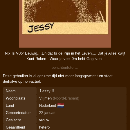
Nix Is V0or Eeuwig....En dat Is de Pijn in het Leven.... Dat je Alles kwijt
Kunt Raken...Waar je veel 0m hebt Gegeven..
berichtenfoto →
Deze gebruiker is al geruime tijd niet meer langsgeweest en staat
derhalve op non-actief.
Naam
J.essy!!!
Woonplaats
Vlijmen
(
Noord-Brabant
)
🇳🇱
Land
Nederland
Geboortedatum
22 januari
Geslacht
vrouw
Geaardheid
hetero