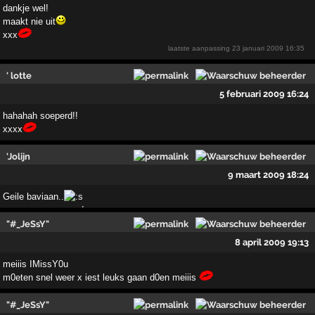
dankje wel!
maakt nie uit
xxx
laatste aanpassing
23 januari 2009 16:35
' lotte
5 februari 2009 16:24
hahahah soeperd!!
xxxx
'Jolijn
9 maart 2009 18:24
Geile baviaan..
"#_JeSsY"
8 april 2009 19:13
meiiis IMissY0u
m0eten snel weer x iest leuks gaan d0en meiiis
"#_JeSsY"