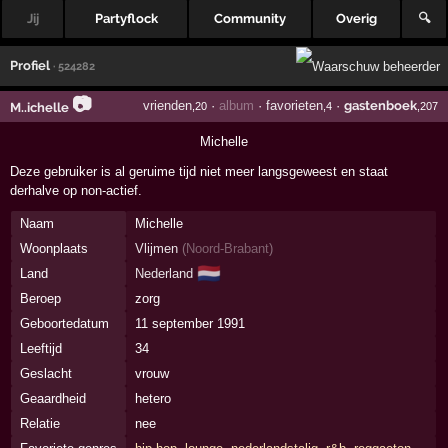
Jij
Partyflock
Community
Overig
🔍
Profiel
· 524282
📷
vrienden
·
album
·
favorieten
·
gastenboek
M..ichelle
,20
,4
,207
Michelle
Deze gebruiker is al geruime tijd niet meer langsgeweest en staat
derhalve op non-actief.
Naam
Michelle
Woonplaats
Vlijmen
(
Noord-Brabant
)
🇳🇱
Land
Nederland
Beroep
zorg
Geboortedatum
11 september 1991
Leeftijd
34
Geslacht
vrouw
Geaardheid
hetero
Relatie
nee