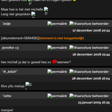
Maar hoe is het met michelle
Lang niet gesproken
'Jolijn
17 december 2008 20:24
[albumelement=56844581]
{element is niet toegankelijk}
jennifer <3
18 december 2008 22:44
hee michell ja dat is goewd hea xx
wanneer?
"#_JeSsY"
28 december 2008 16:04
l0ve y0u meiisje
' lotte
23 januari 2009 16:29
meisjee!