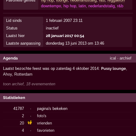
Favoriete genres
hip hop
,
lounge
,
nederlandstalig
,
r&b
,
reggaeton
downtempo, hip hop, latin, nederlandstalig, r&b
Lid sinds
1 februari 2007 23:11
Status
inactief
Laatst hier
28 januari 2017 00:54
Laatste aanpassing
donderdag 13 juni 2013 om 13:46
Agenda
ical
·
archief
Laatst bezochte feest was op zaterdag 4 oktober 2014:
Pussy lounge
,
Ahoy
,
Rotterdam
toon archief, 18 evenementen
Statistieken
41787
·
pagina's bekeken
2
·
foto's
20
vrienden
4
·
favorieten