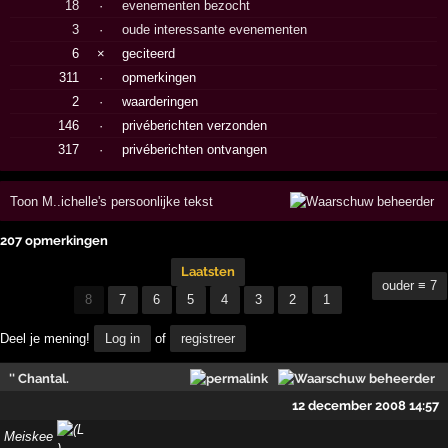
18
·
evenementen bezocht
3
·
oude interessante evenementen
6
×
geciteerd
311
·
opmerkingen
2
·
waarderingen
146
·
privéberichten verzonden
317
·
privéberichten ontvangen
Toon M..ichelle's persoonlijke tekst
207 opmerkingen
Laatsten
ouder ≡ 7
8
7
6
5
4
3
2
1
Deel je mening!
Log in
of
registreer
'' Chantal.
12 december 2008 14:57
Meiskee