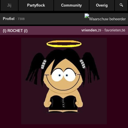
Jij
Partyflock
Community
Overig
🔍
Profiel
· 7308
vrienden
·
favorieten
(\) ROCHET (/)
,29
,56