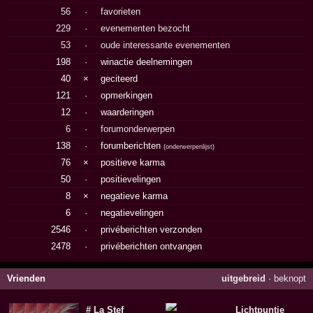
56
·
favorieten
229
·
evenementen bezocht
53
·
oude interessante evenementen
198
·
winactie deelnemingen
40
×
geciteerd
121
·
opmerkingen
12
·
waarderingen
6
·
forumonderwerpen
138
·
forumberichten
(
onderwerpenlijst
)
76
×
positieve karma
50
·
positievelingen
8
×
negatieve karma
6
·
negatievelingen
2546
·
privéberichten verzonden
2478
·
privéberichten ontvangen
Vrienden
uitgebreid
·
beknopt
# La Stef
Lichtpuntje