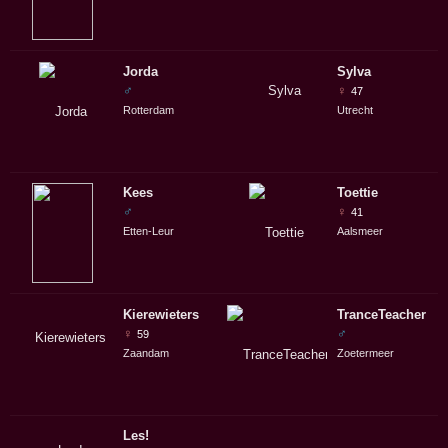
Jorda
Sylva
♂
♀
47
Rotterdam
Utrecht
Kees
Toettie
♂
♀
41
Etten-Leur
Aalsmeer
Kierewieters
TranceTeacher
♀
♂
59
Zaandam
Zoetermeer
Les!