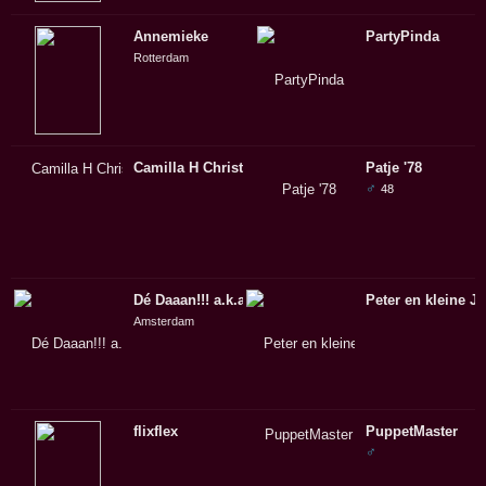
Annemieke
PartyPinda
Rotterdam
Camilla H Christensen
Patje '78
♂
48
Dé Daaan!!! a.k.a. The Fairy Wicked....
Peter en kleine J
Amsterdam
flixflex
PuppetMaster
♂