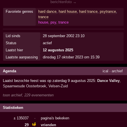
berichtenfoto →
Favoriete genres
hard dance
,
hard house
,
hard trance
,
psytrance
,
trance
house, psy, trance
Lid sinds
28 september 2002 23:10
Status
actief
Laatst hier
12 augustus 2025
Laatste aanpassing
dinsdag 17 oktober 2023 om 15:39
Agenda
ical
·
archief
Laatst bezochte feest was op zaterdag 9 augustus 2025:
Dance Valley
,
Spaarnwoude Oosterbroek
,
Velsen-Zuid
toon archief, 229 evenementen
Statistieken
± 135037
·
pagina's bekeken
29
vrienden