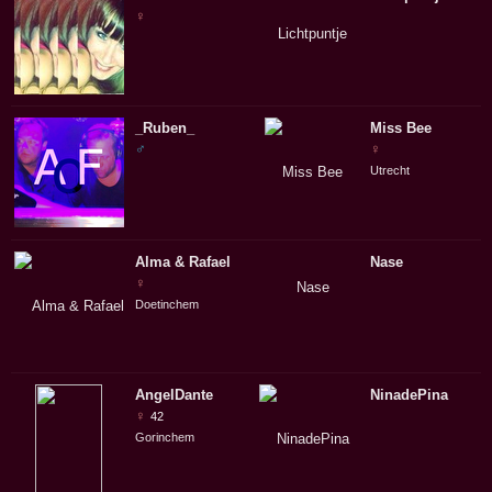
♀
_Ruben_
Miss Bee
♂
♀
Utrecht
Alma & Rafael
Nase
♀
Doetinchem
AngelDante
NinadePina
♀
42
Gorinchem