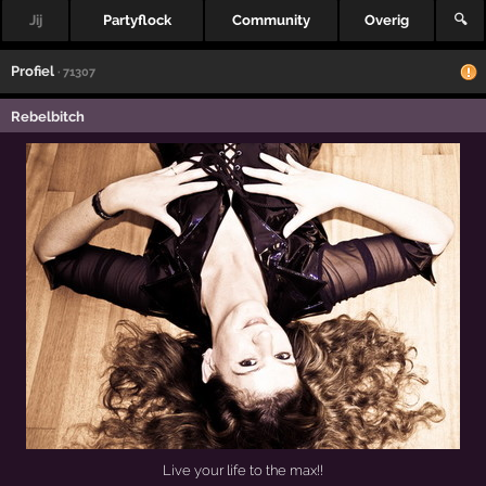
Jij
Partyflock
Community
Overig
🔍
Profiel
· 71307
Rebelbitch
Live your life to the max!!