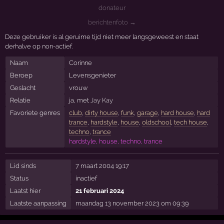
donateur
berichtenfoto →
Deze gebruiker is al geruime tijd niet meer langsgeweest en staat
derhalve op non-actief.
Naam
Corinne
Beroep
Levensgenieter
Geslacht
vrouw
Relatie
ja, met
Jay Kay
Favoriete genres
club
,
dirty house
,
funk
,
garage
,
hard house
,
hard
trance
,
hardstyle
,
house
,
oldschool
,
tech house
,
techno
,
trance
hardstyle, house, techno, trance
Lid sinds
7 maart 2004 19:17
Status
inactief
Laatst hier
21 februari 2024
Laatste aanpassing
maandag 13 november 2023 om 09:39