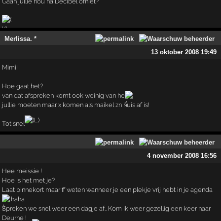
Gaan jullie nou na Decibel ofniet?
Merlissa. *
13 oktober 2008 19:49
Mimi!
Hoe gaat het?
van dat afspreken komt ook weinig van he
jullie moeten maar x komen als maikel zn huis af is!
Tot snel
4 november 2008 16:56
Hee meissie !
Hoe is het met je?
Laat binnekort maar ff weten wanneer je een plekje vrij hebt in je agenda
haha
Spreken we snel weer een dagje af.. Kom ik weer gezellig een keer naar
Deurne !