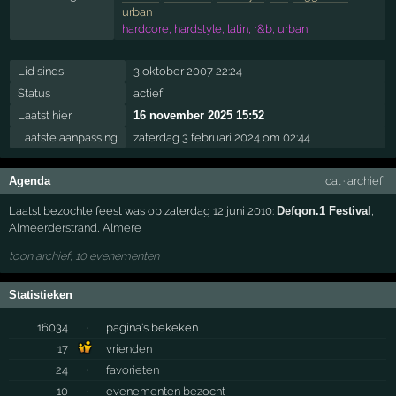
urban
hardcore, hardstyle, latin, r&b, urban
Lid sinds
3 oktober 2007 22:24
Status
actief
Laatst hier
16 november 2025 15:52
Laatste aanpassing
zaterdag 3 februari 2024 om 02:44
Agenda
ical
·
archief
Laatst bezochte feest was op zaterdag 12 juni 2010:
Defqon.1 Festival
,
Almeerderstrand
,
Almere
toon archief, 10 evenementen
Statistieken
16034
·
pagina's bekeken
17
vrienden
24
·
favorieten
10
·
evenementen bezocht