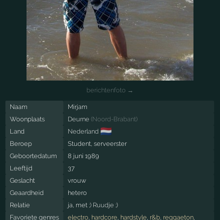
berichtenfoto →
Naam
Mirjam
Woonplaats
Deurne
(
Noord-Brabant
)
🇳🇱
Land
Nederland
Beroep
Student, serveerster
Geboortedatum
8 juni 1989
Leeftijd
37
Geslacht
vrouw
Geaardheid
hetero
Relatie
ja, met
;) Ruudje ;)
Favoriete genres
electro
,
hardcore
,
hardstyle
,
r&b
,
reggaeton
,