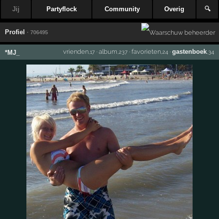
Jij
Partyflock
Community
Overig
🔍
Profiel
· 706495
vrienden
·
album
·
favorieten
·
gastenboek
*MJ_
,17
,237
,24
,34