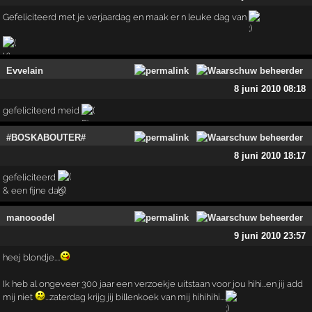
Gefeliciteerd met je verjaardag en maak er n leuke dag van
Evvelain
8 juni 2010 08:18
gefeliciteerd meid
#BOSKABOUTER#
8 juni 2010 18:17
gefeliciteerd
& een fijne dag!
manooodel
9 juni 2010 23:57
heej blondje....
Ik heb al ongeveer 300 jaar een verzoekje uitstaan voor jou hihi...en jij add
mij niet
...zaterdag krijg jij billenkoek van mij hihihihi....