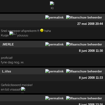
27 mei 2008 20:44
Snel weeeeer afsprekenn !!!
haha
Kusje
youuuu
:MERLE
8 juni 2008 11:30
proficiat!
fyne dag nog, xx.
L.iilss
8 juni 2008 11:33
Gefeliciteeerd meiske!
en tot vnaaaaf!
8 juni 2008 12:16