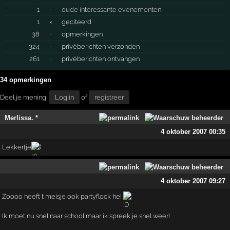
1
·
oude interessante evenementen
1
×
geciteerd
38
·
opmerkingen
324
·
privéberichten verzonden
261
·
privéberichten ontvangen
34 opmerkingen
Deel je mening!
Log in
of
registreer
Merlissa. *
4 oktober 2007 00:35
Lekkertje
4 oktober 2007 09:27
Zoooo heeft t meisje ook partyflock he!
Ik moet nu snel naar school maar ik spreek je snel weer!