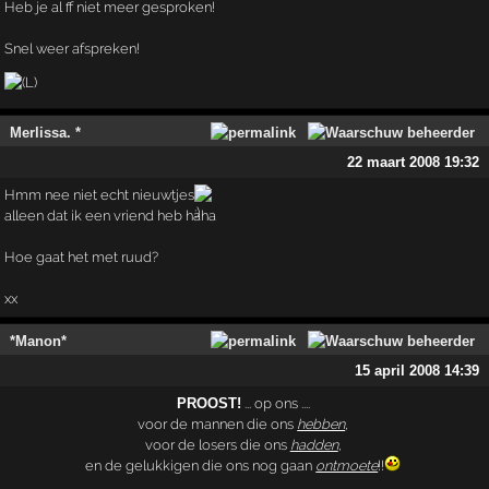
Heb je al ff niet meer gesproken!
Snel weer afspreken!
Merlissa. *
22 maart 2008 19:32
Hmm nee niet echt nieuwtjes
alleen dat ik een vriend heb haha
Hoe gaat het met ruud?
xx
*Manon*
15 april 2008 14:39
PROOST!
... op ons ....
voor de mannen die ons
hebben
,
voor de losers die ons
hadden
,
en de gelukkigen die ons nog gaan
ontmoete
!!