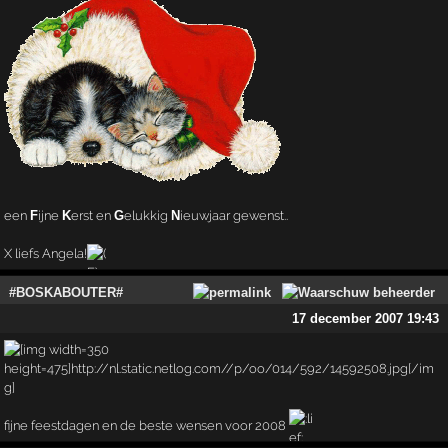
een
F
ijne
K
erst en
G
elukkig
N
ieuwjaar gewenst..
X liefs Angela!
#BOSKABOUTER#
17 december 2007 19:43
fijne feestdagen en de beste wensen voor 2008