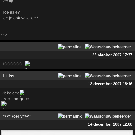
Schatje!
Hoe issie?
heb je ook vakantie?
xxx
23 oktober 2007 17:37
HOOOOOOII
L.iilss
12 december 2007 18:16
Meissieee
en tot morgeee
*><*Roel V*><*
14 december 2007 12:08