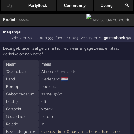
Jij
Partyflock
Community
Overig
🔍
Profiel
· 632250
marjangel
vrienden
·
album
·
favorieten
·
verslagen
·
gastenboek
,108
,999
,65
,11
,150
Deze gebruiker is al geruime tijd niet meer langsgeweest en staat
derhalve op non-actief.
Naam
marja
Woonplaats
Almere
(
Flevoland
)
🇳🇱
Land
Nederland
Beroep
boeiend
Geboortedatum
21 mei 1960
Leeftijd
66
Geslacht
vrouw
Geaardheid
hetero
Relatie
ja
Favoriete genres
classics
,
drum & bass
,
hard house
,
hard trance
,