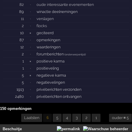
82
·
oude interessante evenementen
89
·
winactie deelnemingen
11
·
verslagen
2
·
flocks
10
×
geciteerd
87
·
opmerkingen
12
·
waarderingen
2
·
forumberichten
(
onderwerpenlijst
)
1
×
positieve karma
1
·
positieveling
5
×
negatieve karma
5
·
negatievelingen
1913
·
privéberichten verzonden
2480
·
privéberichten ontvangen
150 opmerkingen
Laatsten
6
5
4
3
2
1
ouder ≡ 5
Beschuitje