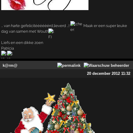
... van harte gefelicitéééééérd,lieverd ...!
Maak er een super leuke
dag van samen met Wout!!
Liefs en een dikke zoen
Patricia
k@rm@
20 december 2012 11:32