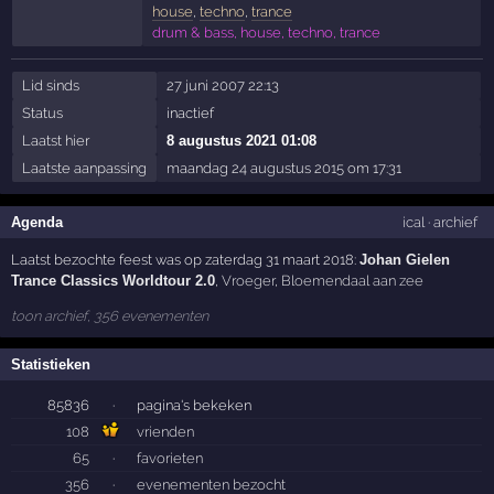
house
,
techno
,
trance
drum & bass, house, techno, trance
Lid sinds
27 juni 2007 22:13
Status
inactief
Laatst hier
8 augustus 2021 01:08
Laatste aanpassing
maandag 24 augustus 2015 om 17:31
Agenda
ical
·
archief
Laatst bezochte feest was op zaterdag 31 maart 2018:
Johan Gielen
Trance Classics Worldtour 2.0
,
Vroeger
,
Bloemendaal aan zee
toon archief, 356 evenementen
Statistieken
85836
·
pagina's bekeken
108
vrienden
65
·
favorieten
356
·
evenementen bezocht