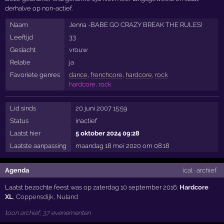
derhalve op non-actief.
Naam
Jenna -BABE GO CRAZY BREAK THE RULES!
Leeftijd
33
Geslacht
vrouw
Relatie
ja
Favoriete genres
dance
,
frenchcore
,
hardcore
,
rock
hardcore, rock
Lid sinds
20 juni 2007 15:59
Status
inactief
Laatst hier
5 oktober 2024 09:28
Laatste aanpassing
maandag 18 mei 2020 om 08:18
Agenda
ical
·
archief
Laatst bezochte feest was op zaterdag 10 september 2016:
Hardcore
XL
,
Coppensdijk
,
Nuland
toon archief, 37 evenementen