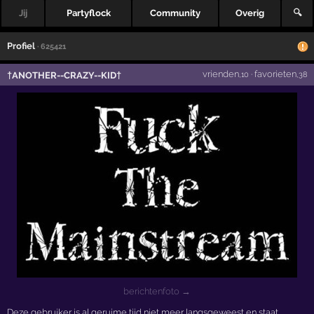
Jij
Partyflock
Community
Overig
🔍
Profiel
· 625421
vrienden
·
favorieten
†ANOTHER--CRAZY--KID†
,10
,38
berichtenfoto →
Deze gebruiker is al geruime tijd niet meer langsgeweest en staat