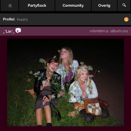
Jij
Partyflock
Community
Overig
🔍
Profiel
· 614373
📷
vrienden
·
album
_*Lin*_
,11
,202