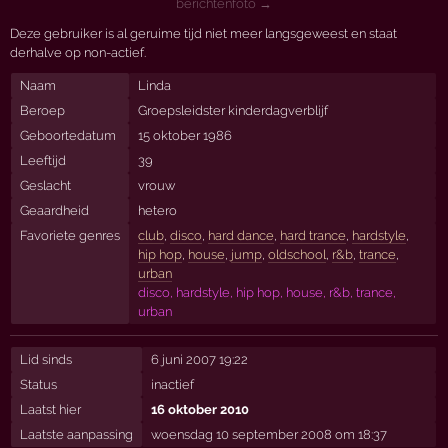
berichtenfoto →
Deze gebruiker is al geruime tijd niet meer langsgeweest en staat
derhalve op non-actief.
Naam
Linda
Beroep
Groepsleidster kinderdagverblijf
Geboortedatum
15 oktober 1986
Leeftijd
39
Geslacht
vrouw
Geaardheid
hetero
Favoriete genres
club
,
disco
,
hard dance
,
hard trance
,
hardstyle
,
hip hop
,
house
,
jump
,
oldschool
,
r&b
,
trance
,
urban
disco, hardstyle, hip hop, house, r&b, trance,
urban
Lid sinds
6 juni 2007 19:22
Status
inactief
Laatst hier
16 oktober 2010
Laatste aanpassing
woensdag 10 september 2008 om 18:37