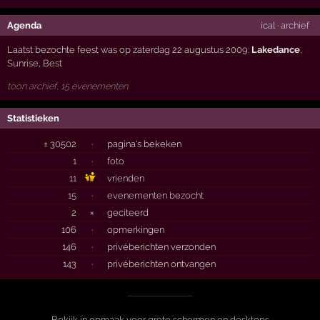
Agenda
ical
·
archief
Laatst bezochte feest was op zaterdag 22 augustus 2009:
Lakedance
,
Sunrise
,
Best
toon archief, 15 evenementen
Statistieken
± 30502
·
pagina's bekeken
1
·
foto
11
vrienden
15
·
evenementen bezocht
2
×
geciteerd
106
·
opmerkingen
146
·
privéberichten verzonden
143
·
privéberichten ontvangen
Bekijk in opmaak voor grote schermen en desktops