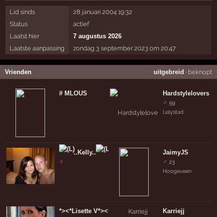
Lid sinds
28 januari 2004 19:32
Status
actief
Laatst hier
7 augustus 2026
Laatste aanpassing
zondag 3 september 2023 om 20:47
Vrienden
uitgebreid
·
beknopt
# MLOUS
Hardstylelovers
♂
59
Lelystad
..Kelly..
JaimyJS
♀
♂
23
Hoogeveen
*><*Lisette V*><*
Karriejj