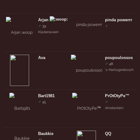
Arjan
pinda powerrr
♂
♀
39
Klazienaveen
Ava
poupoulossos
♂
48
's-Hertogenbosch
Bart1981
PrOtOtyPe™
♂
♂
45
Amsterdam
Baukkie
QQ
42