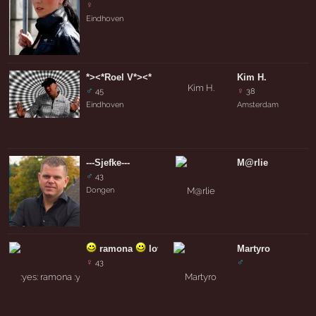
♀
Eindhoven
*><*Roel V*><*
Kim H.
♂
♀
45
38
Eindhoven
Amsterdam
---Sjefke---
M@rlie
♂
43
Dongen
ramona
loves the dj
Martyro
♀
♂
43