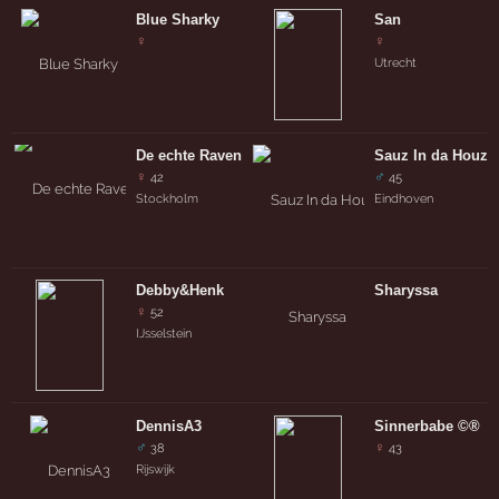
Blue Sharky
San
♀
♀
Utrecht
De echte Raven
Sauz In da Houz
♀
♂
42
45
Stockholm
Eindhoven
Debby&Henk
Sharyssa
♀
52
IJsselstein
DennisA3
Sinnerbabe ©®
♂
♀
38
43
Rijswijk