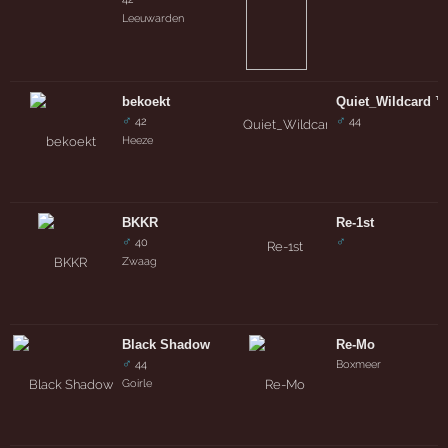
Leeuwarden
bekoekt
Quiet_Wildcard ™
♂
♂
42
44
Heeze
BKKR
Re-1st
♂
♂
40
Zwaag
Black Shadow
Re-Mo
♂
44
Boxmeer
Goirle