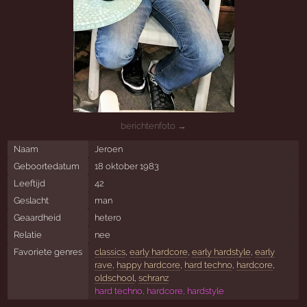
berichtenfoto →
Naam
Jeroen
Geboortedatum
18 oktober 1983
Leeftijd
42
Geslacht
man
Geaardheid
hetero
Relatie
nee
Favoriete genres
classics
,
early hardcore
,
early hardstyle
,
early
rave
,
happy hardcore
,
hard techno
,
hardcore
,
oldschool
,
schranz
hard techno, hardcore, hardstyle