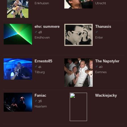
Enkhuizen
Utrecht
ehv: summere
Thanasis
♂
♂
48
Eindhoven
Enter
Ernesto85
The Napstyler
♂
♂
41
40
Tilburg
Eemnes
Faniac
Wackiejacky
♂
36
Haarlem