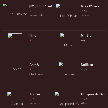
[023] PimRitsel
Miss B*have
♂
♀
37
Heemstede
Muiden
]i[ris
Mr. Sid
♀
125
An*nA
Neillcee
♀
♂
43
37
Stockholm
Arankaa
Ontspoorde Gesto
♀
♂
36
44
Helmond
Weesp