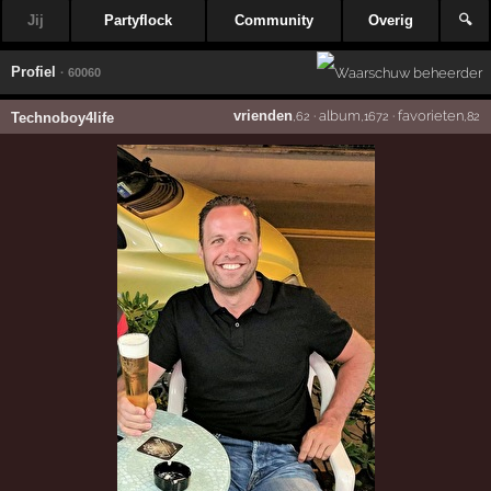
Jij
Partyflock
Community
Overig
🔍
Profiel
· 60060
vrienden
·
album
·
favorieten
Technoboy4life
,62
,1672
,82