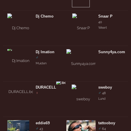
Dj Chemo
Snaar P
40
Weert
Dj Imation
Sunny4ya.com
♂
Muiden
DURACELL
sweboy
♀
♂
48
Lund
eddie69
tattooboy
♂
♂
43
64