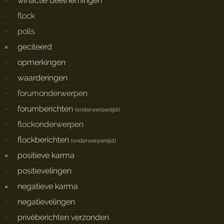
·
winactie deelnemingen
·
flock
·
polls
×
geciteerd
·
opmerkingen
·
waarderingen
·
forumonderwerpen
·
forumberichten
(
onderwerpenlijst
)
·
flockonderwerpen
·
flockberichten
(
onderwerpenlijst
)
×
positieve karma
·
positievelingen
×
negatieve karma
·
negatievelingen
·
privéberichten verzonden