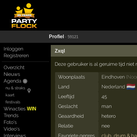
Profiel
· 59121
Inloggen
Zxql
Registreren
Deze gebruiker is al geruime tijd nie
Overzicht
Nieuws
Woonplaats
Eindhoven
(
Noo
Agenda
🇳🇱
Land
Nederland
nu & straks
kaart
Leeftijd
45
festivals
Geslacht
man
Winacties
WIN
Trends
Geaardheid
hetero
Foto's
Relatie
nee
Video's
Favoriete genres
club
,
drum & ba
Interviews