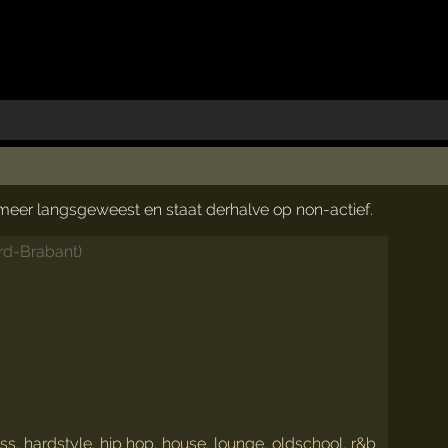
t meer langsgeweest en staat derhalve op non-actief.
rd-Brabant
)
ss
,
hardstyle
,
hip hop
,
house
,
lounge
,
oldschool
,
r&b