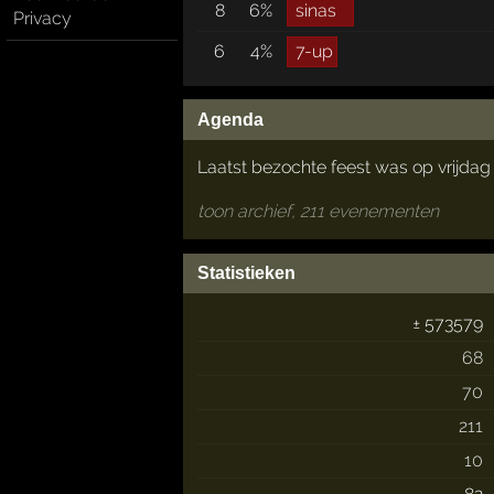
8
6%
sinas
Privacy
6
4%
7-up
Agenda
Laatst bezochte feest was op vrijda
toon archief, 211 evenementen
Statistieken
± 573579
68
70
211
10