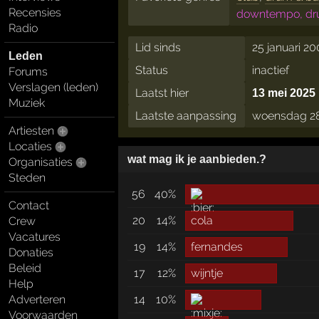
Recensies
downtempo, drum
Radio
Lid sinds
25 januari 20
Leden
Status
inactief
Forums
Verslagen (leden)
Laatst hier
13 mei 2025
Muziek
Laatste aanpassing
woensdag 28
Artiesten
Locaties
wat mag ik je aanbieden.?
Organisaties
Steden
56
40%
Contact
20
14%
cola
Crew
Vacatures
19
14%
fernandes
Donaties
Beleid
17
12%
wijntje
Help
Adverteren
14
10%
Voorwaarden