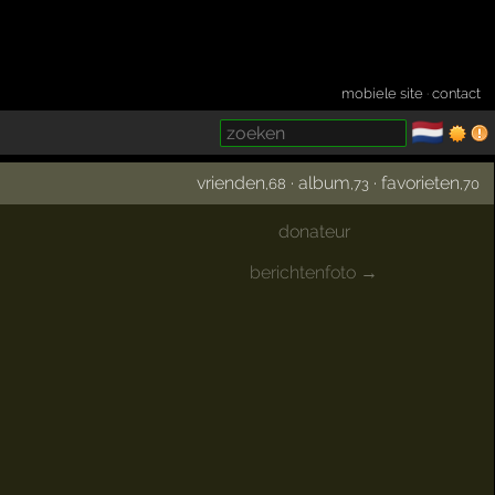
mobiele site
·
contact
🇳🇱
­
vrienden
·
album
·
favorieten
,68
,73
,70
donateur
berichtenfoto →