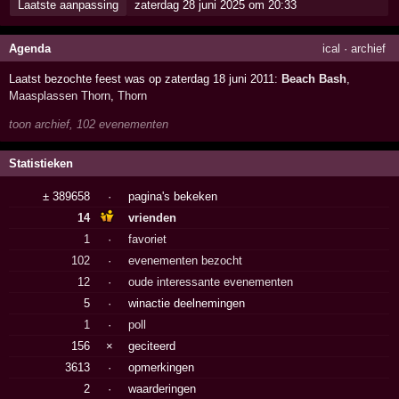
Laatste aanpassing
zaterdag 28 juni 2025 om 20:33
Agenda
ical
·
archief
Laatst bezochte feest was op zaterdag 18 juni 2011:
Beach Bash
,
Maasplassen Thorn
,
Thorn
toon archief, 102 evenementen
Statistieken
± 389658
·
pagina's bekeken
14
vrienden
1
·
favoriet
102
·
evenementen bezocht
12
·
oude interessante evenementen
5
·
winactie deelnemingen
1
·
poll
156
×
geciteerd
3613
·
opmerkingen
2
·
waarderingen