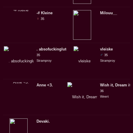
-# Kleine
Milouu__
♀
35
. absofuckinglutely
vleiske
♂
35
35
Stramproy
Stramproy
Anne <3.
Wish it, Dream it, 
36
Weert
Devaki.