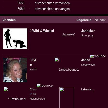
5659
·
privéberichten verzonden
6084
·
privéberichten ontvangen
Vrienden
uitgebreid
·
beknopt
# Wild & Wicked #
Janneke*
Stramproy
' Syl
Janse
35
Nederweert
Weert
*Tim
Litania ;
♂
36
Molenbeersel