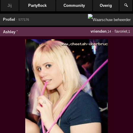
Jij
Partyflock
Community
Overig
🔍
Profiel
· 577176
vrienden
·
favoriet
Ashley '
,14
,1