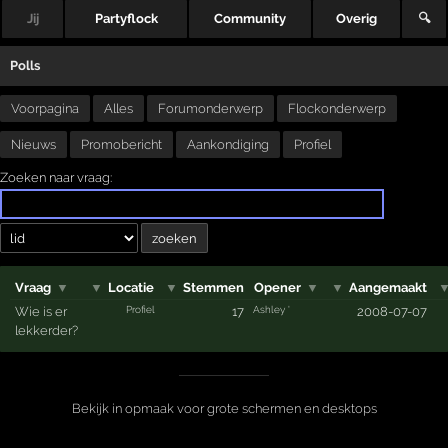
Jij
Partyflock
Community
Overig
🔍
Polls
Voorpagina
Alles
Forumonderwerp
Flockonderwerp
Nieuws
Promobericht
Aankondiging
Profiel
Zoeken naar vraag:
Vraag
▼
▼
Locatie
▼
Stemmen
Opener
▼
▼
Aangemaakt
Profiel
Ashley '
Wie is er
17
2008-07-07
lekkerder?
Bekijk in opmaak voor grote schermen en desktops