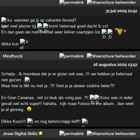
31 juli 2009 21:52
wanneer ga jij op vakantie lieverd?
heel veel plezier iig
komt helemaal goed dacht ik zo!
En dan gaan we met Decibel weer lekker saampjes los
dikke kus
Mindfucck
16 augustus 2009 13:52
Schatje.. Ik hoordeee dat je er gister ook was..!!! we hebben je helemaal
niet gezien..
Maar hoe is het nu met je..?!! Voel je je alweer stukkie beter?!!
En Gran Canariaa.. net zo leuk als vorig jaar..?!!
Koss was in ieder
gevall wel echt super!! hahaha.. kijk maar Fotoss in me album.. dan weet
je al genoeg..
Dikke Kuss!!!
en nog beterschapp lieff!!
Jesse Digital Skills