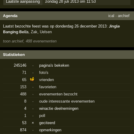
Laatste aanpassing
zondag 28 juli 2013 om 11:53
Agenda
ical
·
archief
Laatst bezochte feest was op donderdag 26 december 2013:
Jingle
Banging Bells
,
Zak
,
Uelsen
toon archief, 488 evenementen
Statistieken
245146
·
pagina's bekeken
71
·
foto's
65
vrienden
153
·
favorieten
488
·
evenementen bezocht
8
·
oude interessante evenementen
4
·
winactie deelnemingen
1
·
poll
53
×
geciteerd
874
·
opmerkingen