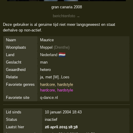
gran canaria 2008
berichtenfoto →
Deze gebruiker is al geruime tijd niet meer langsgeweest en staat
derhalve op non-actief.
Naam
Maurice
Woonplaats
Meppel
(
Drenthe
)
🇳🇱
Land
Nederland
Geslacht
man
Geaardheid
hetero
Relatie
ja, met
[M]..Loes
Favoriete genres
hardcore
,
hardstyle
hardcore, hardstyle
Favoriete site
q-dance.nl
Lid sinds
10 januari 2004 18:43
Status
inactief
Laatst hier
26 april 2015 18:38