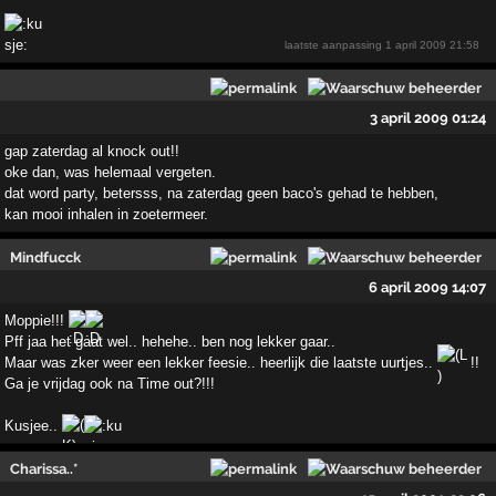
laatste aanpassing
1 april 2009 21:58
3 april 2009 01:24
gap zaterdag al knock out!!
oke dan, was helemaal vergeten.
dat word party, betersss, na zaterdag geen baco's gehad te hebben,
kan mooi inhalen in zoetermeer.
Mindfucck
6 april 2009 14:07
Moppie!!!
Pff jaa het gaat wel.. hehehe.. ben nog lekker gaar..
Maar was zker weer een lekker feesie.. heerlijk die laatste uurtjes..
!!
Ga je vrijdag ook na Time out?!!!
Kusjee..
Charissa..*