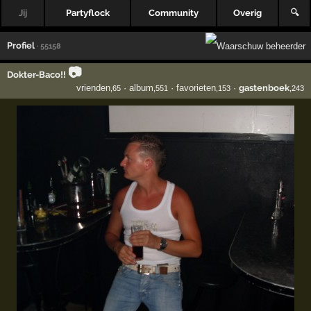
Jij
Partyflock
Community
Overig
🔍
Profiel
· 55158
📷
Dokter-Baco!!
vrienden
·
album
·
favorieten
·
gastenboek
,65
,551
,153
,243