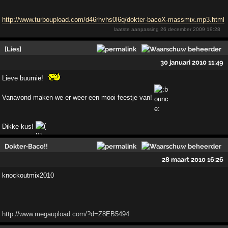
http://www.turboupload.com/d46rhvhs0l6q/dokter-bacoX-massmix.mp3.html
laatste aanpassing
26 december 2009 19:28
[Lies]
30 januari 2010 11:49
Lieve buumie!
Vanavond maken we er weer een mooi feestje van!
Dikke kus!
Dokter-Baco!!
28 maart 2010 16:26
knockoutmix2010
http://www.megaupload.com/?d=Z8EB5494