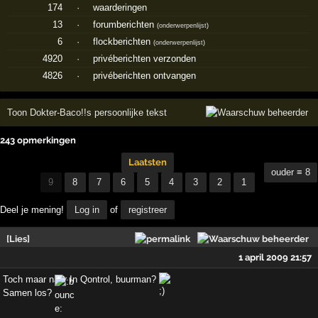
174
·
waarderingen
13
·
forumberichten
(
onderwerpenlijst
)
6
·
flockberichten
(
onderwerpenlijst
)
4920
·
privéberichten verzonden
4826
·
privéberichten ontvangen
Toon Dokter-Baco!!s persoonlijke tekst
243 opmerkingen
Laatsten
ouder ≡ 8
9
8
7
6
5
4
3
2
1
Deel je mening!
Log in
of
registreer
[Lies]
1 april 2009 21:57
Toch maar naar In Qontrol, buurman?
Samen los?