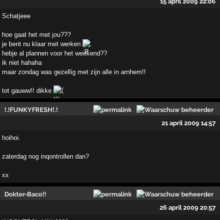
15 april 2009 22:06
Schatjeee
hoe gaat het met jou???
je bent nu klaar met werken
hebje al plannen voor het weekend??
ik niet hahaha
maar zondag was gezellig met zijn alle in arnhem!!
tot gauww!! dikke
!.!FUNKYFRESH!.!
21 april 2009 14:57
hoihoi.
zaterdag nog inqontrollen dan?
xx
Dokter-Baco!!
26 april 2009 20:57